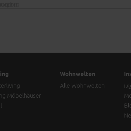
ations]
ving
Wohnwelten
In
erliving
Alle Wohnwelten
il
ving Möbelhäuser
Mo
l
Bl
Ne