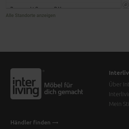
Route
+49 9521 95960
Alle Standorte anzeigen
Boer Staphorst B.V.
Die Standortliste wird aktualisiert. Anzahl der Standorte: [loc
Achthoevenweg 2
7951 SK Staphorst
Jetzt geschlossen
-
Öffnet um
09:00
Jetzt Händler entdecken!
Interli
Route
+31 522 466 800
Über Int
Bouwmarkt Groenen B.V.
Interli
De Run 3112
Mein Sti
5503 LH Veldhoven
Jetzt geschlossen
-
Öffnet um
09:00
Händler finden
Jetzt Händler entdecken!