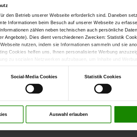
hutz
ür den Betrieb unserer Webseite erforderlich sind. Daneben se
mte Informationen beim Besuch auf unserer Webseite zu erfas
nformationen zählen neben technischen auch persönliche Daten 
harmonisch mit Schalenstühlen,
sszimmertisch
r Angebote). Dies dient verschiedenen Zwecken: Statistik Cook
ezug in Leder oder Mikrofaser, mit Dreh- oder
Webseite nutzen, indem sie Informationen sammeln und sie anony
gestalten und ein durchgängiges Einrichtungskonzept
ng Cookies helfen uns, Ihnen personalisierte Werbung anzuzei
dung zu sozialen Netzwerken aufzubauen, um Inhalte und Werbun
 entscheiden, welche Kategorien sie neben den notwendigen Coo
wenn Sie nur notwendige Cookies zulassen wollen, oder auf „
Ein
Social-Media Cookies
Statistik Cookies
nverstanden sind. Über „
Einstellungen
“ können sie eine Auswahl 
t mit Wirkung für die Zukunft widerrufen. Für weitere Informatione
er Impressum finden Sie
hier
.
n Tisch einzuplanen: Für zehn Personen sollte der Raum
eibt dein Essbereich flexibel und lässt sich schnell auf
 auf andere Metall- oder Möbelelemente ab und kombiniere
ies
Auswahl erlauben
rben und stoffbezogenen Stühlen, um ein harmonisches