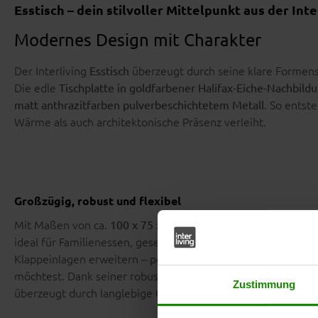
Esstisch – dein stilvoller Mittelpunkt aus der Int
Modernes Design mit Charakter
Der Interliving
überzeugt durch seine klare Formens
Esstisch
Die edle
Tischplatte in goldfarbener Halifax-Eiche-Nachbild
. So entst
matt anthrazitfarben pulverbeschichtetem Metall
Wärme als auch architektonische Präsenz verleiht.
Großzügig, robust und flexibel
Mit Maßen von ca.
bietet der T
100 x 75 x 220 cm (B/LxHxT)
ideal für Familienessen, gesellige Abende oder stilvolle Di
Klappeinlagen erweitern – perfekt, wenn du flexibel bleib
möchtest. Dank seiner robusten Verarbeitung ist der Tafelti
Zustimmung
überzeugt durch langlebige Qualität.