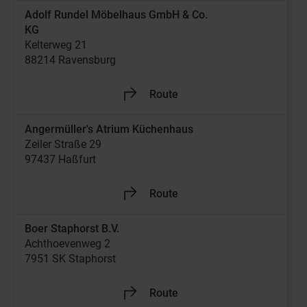
Adolf Rundel Möbelhaus GmbH & Co.
KG
Kelterweg 21
88214 Ravensburg
Jetzt geschlossen
-
Öffnet um
09:30
Jetzt Händler entdecken!
Route
+49 751 6050
Angermüller's Atrium Küchenhaus
Zeiler Straße 29
97437 Haßfurt
Jetzt geschlossen
-
Öffnet um
09:30
Jetzt Händler entdecken!