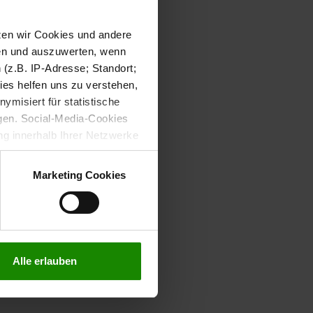
tzen wir Cookies und andere
sen und auszuwerten, wenn
(z.B. IP-Adresse; Standort;
ies helfen uns zu verstehen,
misiert für statistische
gen. Social-Media-Cookies
g innerhalb Ihrer Netzwerke
kies zulassen möchten.
verstanden
“, wenn Sie mit
Marketing Cookies
treffen. Sie können eine
n lesen Sie bitte unsere
Alle erlauben