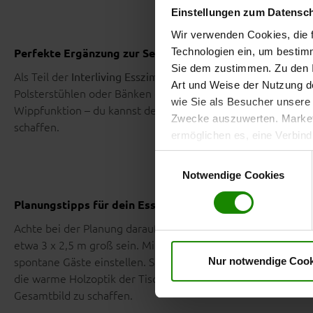
Einstellungen zum Datensc
Wir verwenden Cookies, die f
Technologien ein, um bestim
Perfekte Ergänzung zur Serie 5112
Sie dem zustimmen. Zu den I
Als Teil der
lässt sich der
Interliving Esszimmer Serie 5112
E
Art und Weise der Nutzung de
Polsterstühlen oder Bänken der Serie kombinieren. Ob mit B
wie Sie als Besucher unsere 
Wippfunktion – du kannst dein Esszimmer ganz individuell 
Zwecke auszuwerten. Marketi
schaffen.
ermöglichen es, eine Verbin
anzuzeigen. Sie können frei
Einwilligungsauswahl
Klicken Sie auf „
Ablehnen
“, 
Notwendige Cookies
dem Einsatz aller Cookies ei
erteilte Einwilligung jederzei
Planungstipps für dein Esszimmer
Datenschutzhinweise
. Uns
Achte bei der Planung darauf, ausreichend Platz rund um de
etwa 3 x 2,5 m groß sein. Mit den optionalen Klappeinlagen bl
spontane Gäste einstellen. Stimmen das X-Gestell farblich
Nur notwendige Cook
die warme Holzoptik der Tischplatte mit neutralen Wandfa
Gesamtbild zu schaffen.