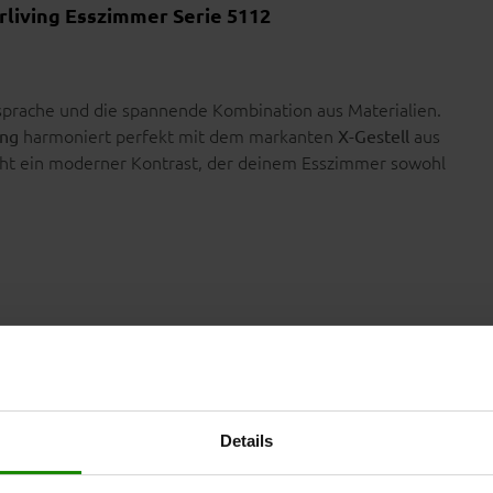
erliving Esszimmer Serie 5112
prache und die spannende Kombination aus Materialien.
harmoniert perfekt mit dem markanten
aus
ung
X-Gestell
eht ein moderner Kontrast, der deinem Esszimmer sowohl
isch bequem Platz für bis zu zehn Personen. Damit ist er
nner-Runden.
lässt sich der Tisch durch praktische
Optional
en und auch spontanen Gästen genügend Platz bieten
sch bestens für den täglichen Einsatz geeignet und
Details