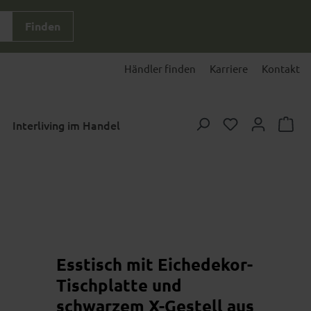
Finden
Händler finden
Karriere
Kontakt
Du hast 0 Prod
Interliving im Handel
Esstisch mit Eichedekor-
Tischplatte und
schwarzem X-Gestell aus