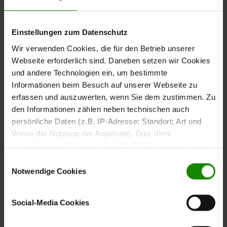
und klaren Gestaltung. Die
Tischplatte aus geölter astiger
besitzt eine markante Maserung und sichtbare
Eiche
Aststrukturen, wodurch jede Massivholzplatte eine
Einstellungen zum Datenschutz
individuelle Optik erhält.
Wir verwenden Cookies, die für den Betrieb unserer
Webseite erforderlich sind. Daneben setzen wir Cookies
und andere Technologien ein, um bestimmte
Informationen beim Besuch auf unserer Webseite zu
erfassen und auszuwerten, wenn Sie dem zustimmen. Zu
Das
anthrazitfarben pulverbeschichtete Metall-
den Informationen zählen neben technischen auch
bildet einen modernen Kontrast zur
Untergestell
persönliche Daten (z.B. IP-Adresse; Standort; Art und
warmen Holzoptik und sorgt gleichzeitig für Stabilität
Weise der Nutzung der Angebote). Dies dient
und eine klare Linienführung.
verschiedenen Zwecken: Statistik Cookies helfen uns zu
verstehen, wie Sie als Besucher unsere Webseite
Einwilligungsauswahl
Mit ca.
bietet der Tisch Platz
180 x 77 x 100 cm (L/BxHxT)
nutzen, indem sie Informationen sammeln und sie
Notwendige Cookies
für bis zu sechs Personen und eignet sich für
anonymisiert für statistische Zwecke auszuwerten.
gemeinsame Mahlzeiten, Familienabende oder gesellige
Marketing Cookies helfen uns, Ihnen personalisierte
Treffen.
Social-Media Cookies
Werbung anzuzeigen. Social-Media-Cookies ermöglichen
es, eine Verbindung zu sozialen Netzwerken aufzubauen,