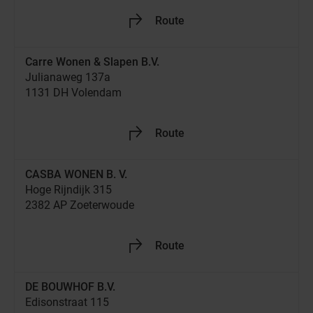
De Run 3112
5503 LH Veldhoven
Jetzt geöffnet
09:00
-
20:00
Jetzt Händler entdecken!
Route
+31 40 230 7230
Buss Wohnen
Oldeweg 2
26135 Oldenburg
Jetzt geschlossen
-
Öffnet um
10:00
Jetzt Händler entdecken!