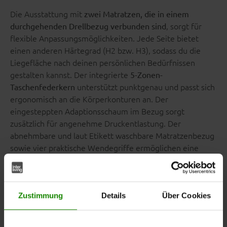
Die Ausstattung mit
zwei Matratzen, die in einem
, sorgt für
durchgehenden Drellbezug verbunden sind
flexible Anpassungsmöglichkeiten. Jede Seite bietet
einen anderen Härtegrad (H2 bzw. H3), sodass du die
Liegefläche nach deinen persönlichen Bedürfnissen
gestalten kannst. Der integrierte
5-Zonen-
unterstützt punktgenau und passt sich
Taschenfederkern
ergonomisch an die Körperkonturen an. Der
eingesteppten Adaptionsschaum im Bezug sorgt
zusätzlich für angenehme Druckentlastung. Der
abnehmbare und laut Etikett waschbare Matratzenbezug
sowie vier praktische Wendegriffe ermöglichen eine
einfache und hygienische Handhabung.
Zustimmung
Details
Über Cookies
Jede Matratze misst ca. 90 x 200 cm (BxL), was einer