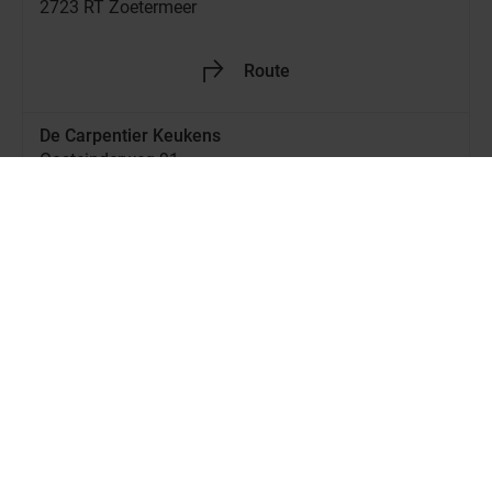
Route
+49 441 9990400
Buss Wohnen GmbH
Kanalstraße II 1
26639 Wiesmoor
Jetzt geschlossen
-
Öffnet um
10:00
Jetzt Händler entdecken!
Route
+49 4944 960
Carre Wonen & Slapen B.V.
Julianaweg 137a
1131 DH Volendam