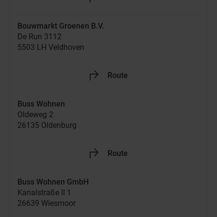
Jetzt Händler entdecken!
Route
+49 9521 95960
Boer Staphorst B.V.
Achthoevenweg 2
7951 SK Staphorst
Jetzt geöffnet
09:00
-
17:30
Jetzt Händler entdecken!
Route
+31 522 466 800
Bouwmarkt Groenen B.V.