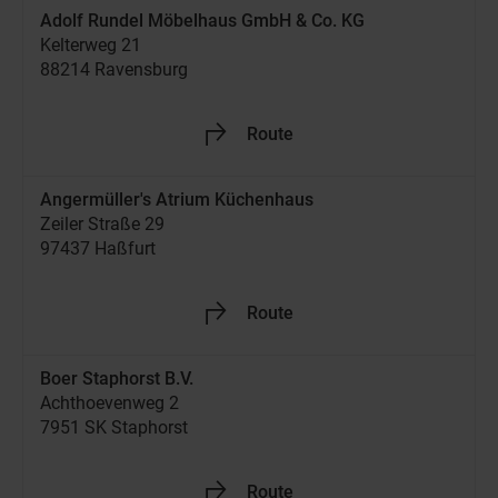
Adolf Rundel Möbelhaus GmbH & Co. KG
Kelterweg 21
88214 Ravensburg
Jetzt geöffnet
09:30
-
18:30
Jetzt Händler entdecken!
Route
+49 751 6050
Angermüller's Atrium Küchenhaus
Zeiler Straße 29
97437 Haßfurt
Jetzt geöffnet
09:30
-
18:30