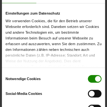
ergonomischer Hebehilfe
Das
lassen sich
extra lange Kopf- und Fußteil
Einstellungen zum Datenschutz
beim unabhängig voneinander manuell verstellen. Die
Wir verwenden Cookies, die für den Betrieb unserer
integrierte
sorgt dabei für eine mühelose,
Hebehilfe
Webseite erforderlich sind. Daneben setzen wir Cookies
rückenschonende Bedienung – perfekt, wenn du dich
und andere Technologien ein, um bestimmte
beim Lesen, Entspannen oder zur Beinentlastung einfach
Informationen beim Besuch auf unserer Webseite zu
zurücklehnen möchtest.
erfassen und auszuwerten, wenn Sie dem zustimmen. Zu
den Informationen zählen neben technischen auch
persönliche Daten (z.B. IP-Adresse; Standort; Art und
Weise der Nutzung der Angebote). Dies dient
verschiedenen Zwecken: Statistik Cookies helfen uns zu
Hochwertige Materialien
verstehen, wie Sie als Besucher unsere Webseite
Einwilligungsauswahl
und langlebige Stabilität
nutzen, indem sie Informationen sammeln und sie
Notwendige Cookies
anonymisiert für statistische Zwecke auszuwerten.
Der massive Außenrahmen aus naturbelassenem
Marketing Cookies helfen uns, Ihnen personalisierte
Buchenholz ist besonders robust, verzugsfrei und auf
Social-Media Cookies
Werbung anzuzeigen. Social-Media-Cookies ermöglichen
höchste Stabilität ausgelegt. Mit ca.
und ca.
50 mm Höhe
es, eine Verbindung zu sozialen Netzwerken aufzubauen,
(bei Standardgrößen) erfüllt er die
22 mm Stärke
um Inhalte und Werbung innerhalb Ihrer Netzwerke