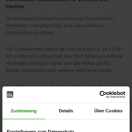
Medien
Die Wohnwand besteht aus mehreren funktionalen
Elementen und unterstützt eine übersichtliche
Organisation im Alltag.
Ein Türenelement neben der Vitrine misst ca. 30 x 216 x
40 cm (BxHxT) und verfügt über fünf höhenverstellbare
Holzböden. Dadurch eignet sich das Möbel gut für
Bücher, Dekoration oder weitere Wohnaccessoires.
Die
misst ca. 45 x 216 x 40 cm (BxHxT) und
Vitrine
kombiniert einen Glaseinsatz mit drei
höhenverstellbaren Klarglasböden sowie zusätzlichen
Holzböden. Dadurch lassen sich dekorative Gegenstände
Zustimmung
Details
Über Cookies
sichtbar und gleichzeitig geschützt aufbewahren.
Einstellungen zum Datenschutz