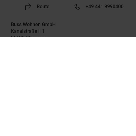
Route
+49 441 9990400
Buss Wohnen GmbH
Kanalstraße II 1
26639 Wiesmoor
Jetzt geschlossen
-
Öffnet um
10:00
Jetzt Händler entdecken!
Route
+49 4944 960
Carre Wonen & Slapen B.V.
Julianaweg 137a
1131 DH Volendam
Jetzt geschlossen
-
Öffnet um
09:30