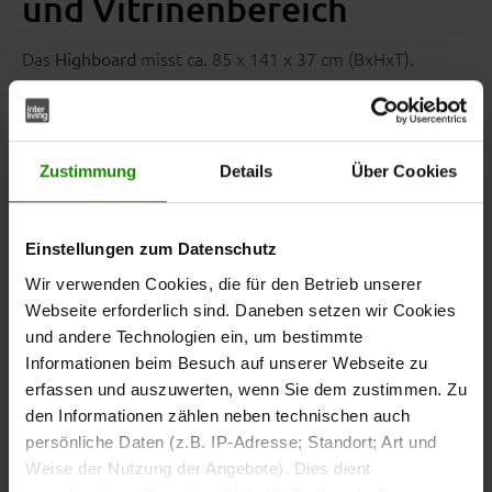
und Vitrinenbereich
Das
misst ca. 85 x 141 x 37 cm (BxHxT).
Highboard
Zur Ausstattung gehören
, zwei
zwei Holztüren
Holzböden,
,
und
zwei Schubladen
eine Schwarzglastür
drei Glasböden. Die Kombination aus geschlossenen
Zustimmung
Details
Über Cookies
Stauraumbereichen und sichtbaren Ablageflächen
ermöglicht die Aufbewahrung und Präsentation
Einstellungen zum Datenschutz
unterschiedlicher Wohnaccessoires, Geschirr oder
Bücher.
Wir verwenden Cookies, die für den Betrieb unserer
Webseite erforderlich sind. Daneben setzen wir Cookies
und andere Technologien ein, um bestimmte
Informationen beim Besuch auf unserer Webseite zu
erfassen und auszuwerten, wenn Sie dem zustimmen. Zu
TV-Element mit
den Informationen zählen neben technischen auch
Schubladen und Fächern
persönliche Daten (z.B. IP-Adresse; Standort; Art und
Weise der Nutzung der Angebote). Dies dient