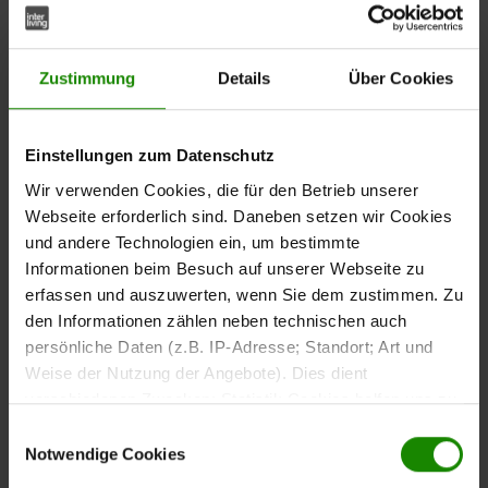
Die Wohnwand setzt sich aus einer Vitrine, einem TV-
Unterteil, einem Wandregal und einem Highboard
zusammen. Die einzelnen Möbel sind optisch
Zustimmung
Details
Über Cookies
aufeinander abgestimmt und schaffen ein einheitliches
Wohnkonzept.
Einstellungen zum Datenschutz
Wir verwenden Cookies, die für den Betrieb unserer
Webseite erforderlich sind. Daneben setzen wir Cookies
Vitrine mit Stauraum und
und andere Technologien ein, um bestimmte
Präsentationsflächen
Informationen beim Besuch auf unserer Webseite zu
erfassen und auszuwerten, wenn Sie dem zustimmen. Zu
Die Vitrine misst ca.
.
75 x 209 x 40 cm (B/LxHxT)
den Informationen zählen neben technischen auch
Geschlossene Bereiche und Glaselemente bieten Platz
persönliche Daten (z.B. IP-Adresse; Standort; Art und
für die geschützte Aufbewahrung sowie die sichtbare
Weise der Nutzung der Angebote). Dies dient
Präsentation von Büchern, Gläsern oder
verschiedenen Zwecken: Statistik Cookies helfen uns zu
Wohnaccessoires. Zwei Holztüren werden von einer
verstehen, wie Sie als Besucher unsere Webseite
Einwilligungsauswahl
Holztür mit Glaseinsatz ergänzt.
nutzen, indem sie Informationen sammeln und sie
Notwendige Cookies
anonymisiert für statistische Zwecke auszuwerten.