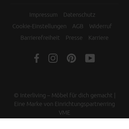
Impressum
Datenschutz
Cookie-Einstellungen
AGB
Widerruf
Barrierefreiheit
Presse
Karriere
© Interliving – Möbel für dich gemacht |
Eine Marke von Einrichtungspartnerring
VME