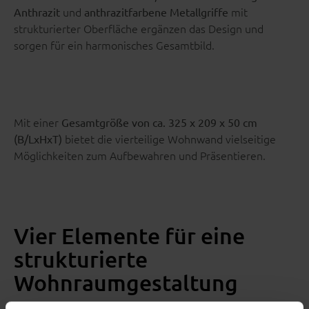
und
mit
Anthrazit
anthrazitfarbene Metallgriffe
strukturierter Oberfläche ergänzen das Design und
sorgen für ein harmonisches Gesamtbild.
Mit einer
Gesamtgröße von ca. 325 x 209 x 50 cm
bietet die vierteilige Wohnwand vielseitige
(B/LxHxT)
Möglichkeiten zum Aufbewahren und Präsentieren.
Vier Elemente für eine
strukturierte
Wohnraumgestaltung