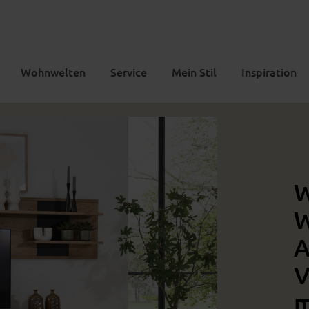
Wohnwelten
Service
Mein Stil
Inspiration
W
W
A
V
m