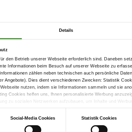
n mit durchdachter
Details
hutz
il und einem Wandpaneel. Die einzelnen Elemente sind
n ein einheitliches Wohnkonzept.
ür den Betrieb unserer Webseite erforderlich sind. Daneben se
mte Informationen beim Besuch auf unserer Webseite zu erfas
nformationen zählen neben technischen auch persönliche Daten 
r Angebote). Dies dient verschiedenen Zwecken: Statistik Cook
Webseite nutzen, indem sie Informationen sammeln und sie anony
nd offenen Bereichen
ng Cookies helfen uns, Ihnen personalisierte Werbung anzuzei
dung zu sozialen Netzwerken aufzubauen, um Inhalte und Werbun
t über zwei links angeschlagene Holztüren sowie eine rechts
 entscheiden, welche Kategorien sie neben den notwendigen Coo
hl geschützte Stauraumbereiche als auch Flächen zur
wenn Sie nur notwendige Cookies zulassen wollen, oder auf „
Ein
Social-Media Cookies
Statistik Cookies
oder Wohnaccessoires.
nverstanden sind. Über „
Einstellungen
“ können sie eine Auswahl 
t mit Wirkung für die Zukunft widerrufen. Für weitere Informatione