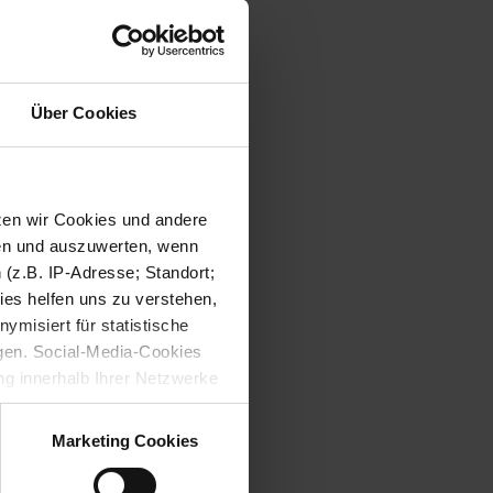
Über Cookies
tzen wir Cookies und andere
sen und auszuwerten, wenn
(z.B. IP-Adresse; Standort;
ies helfen uns zu verstehen,
misiert für statistische
gen. Social-Media-Cookies
g innerhalb Ihrer Netzwerke
kies zulassen möchten.
verstanden
“, wenn Sie mit
Marketing Cookies
treffen. Sie können eine
n lesen Sie bitte unsere