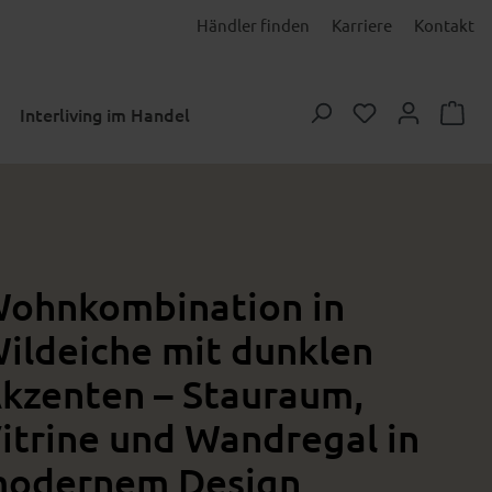
Händler finden
Karriere
Kontakt
Du hast 0 Prod
Interliving im Handel
ohnkombination in
ildeiche mit dunklen
kzenten – Stauraum,
itrine und Wandregal in
odernem Design