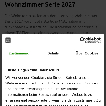
Wohnzimmer Serie 2027
Die
Wohnkombination aus der Interliving Wohnzimmer
verbindet natürliche Materialien mit
Serie 2027
funktionaler Ausstattung. Die Kombination besteht aus
einem TV-Element, einem Wandboard und einem
Hängeschrank und bietet Stauraum sowie
Präsentationsflächen für den Wohnbereich.
Zustimmung
Details
Über Cookies
und
Einstellungen zum Datenschutz
Geölte Asteichefronten
Korpusse mit
prägen die hochwertige Optik.
Asteichefurnier
Graues
Wir verwenden Cookies, die für den Betrieb unserer
und
Parsolglas, Akzente in Marmoroptik
Webseite erforderlich sind. Daneben setzen wir Cookies
setzen
anthrazitfarben pulverbeschichtete Metallgriffe
und andere Technologien ein, um bestimmte
moderne Kontraste.
Informationen beim Besuch auf unserer Webseite zu
erfassen und auszuwerten, wenn Sie dem zustimmen. Zu
den Informationen zählen neben technischen auch