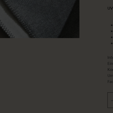
UV
Int
Ein
Kon
Um
Fac
Pro