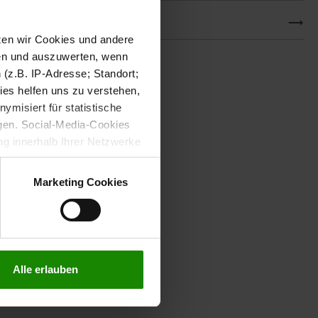
Downloads
tzen wir Cookies und andere
sen und auszuwerten, wenn
(z.B. IP-Adresse; Standort;
ies helfen uns zu verstehen,
misiert für statistische
gen. Social-Media-Cookies
g innerhalb Ihrer Netzwerke
kies zulassen möchten.
verstanden
“, wenn Sie mit
Marketing Cookies
treffen. Sie können eine
n lesen Sie bitte unsere
Alle erlauben