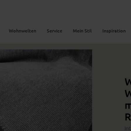
Wohnwelten
Service
Mein Stil
Inspiration
W
W
m
R
In