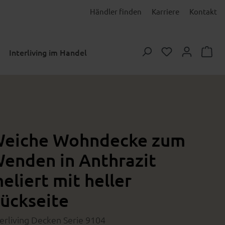
Händler finden
Karriere
Kontakt
Du hast 0 Prod
Interliving im Handel
eiche Wohndecke zum
enden in Anthrazit
eliert mit heller
ückseite
terliving Decken Serie 9104