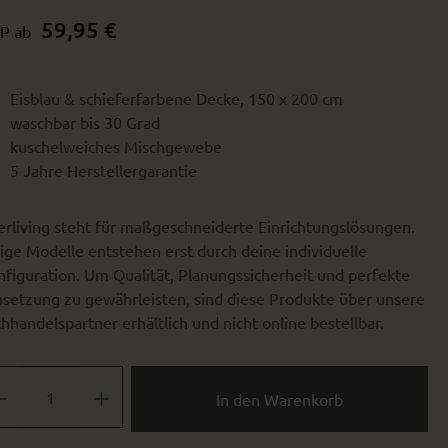
59,95 €
P ab
Eisblau & schieferfarbene Decke, 150 x 200 cm
waschbar bis 30 Grad
kuschelweiches Mischgewebe
5 Jahre Herstellergarantie
erliving steht für maßgeschneiderte Einrichtungslösungen.
ige Modelle entstehen erst durch deine individuelle
figuration. Um Qualität, Planungssicherheit und perfekte
setzung zu gewährleisten, sind diese Produkte über unsere
hhandelspartner erhältlich und nicht online bestellbar.
dukt Anzahl: Gib den gewünschten Wert ein oder benutze die Schaltflä
In den Warenkorb