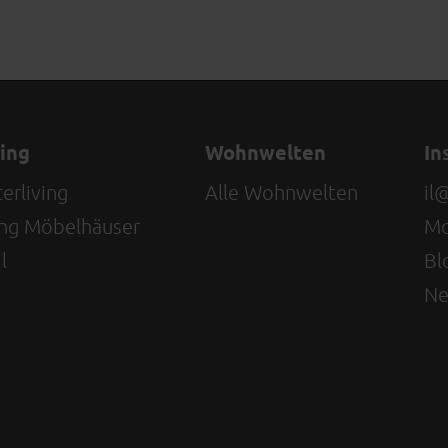
ving
Wohnwelten
In
erliving
Alle Wohnwelten
il
ving Möbelhäuser
Mo
l
Bl
Ne