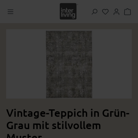
Zum Hauptinhalt springen
Du hast 0 Pr
Bildergalerie überspringen
Vintage-Teppich in Grün-
Grau mit stilvollem
Muster