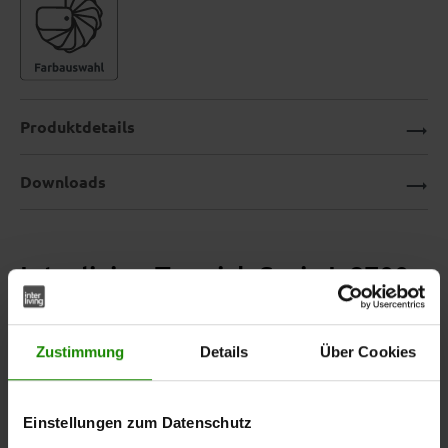
Produktdetails
Downloads
Interliving Teppich Serie L-8700
– Vintagelook mit Charakter
Zustimmung
Details
Über Cookies
Mit seinem lebendigen
Vintagemuster in Grau-
verleiht dieser
aus der
Mix
Webteppich
Interliving
deinem Zuhause einen Hauch von
Teppich Serie L-8700
Einstellungen zum Datenschutz
Eleganz mit trendiger Note. Die detailreiche Oberfläche