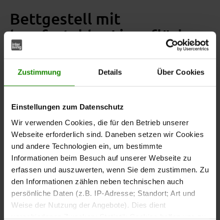
Bettgestell mit
komfortabler Liegefläche
Das
bietet mit einer
Bettgestell
Liegefläche von ca. 180 x
viel Platz für zwei Personen.
200 cm (BxL)
Zustimmung
Details
Über Cookies
Das
setzt einen
Kopfteil mit massiver Riffholzeinlage
Einstellungen zum Datenschutz
natürlichen Akzent im Schlafzimmer. Die Gesamtmaße
des Bettes betragen ca. 189 x 97 x 209 cm (BxHxL).
Wir verwenden Cookies, die für den Betrieb unserer
Webseite erforderlich sind. Daneben setzen wir Cookies
und andere Technologien ein, um bestimmte
Die
ermöglicht eine
vierfach verstellbare Einlegetiefe
Informationen beim Besuch auf unserer Webseite zu
flexible Anpassung von Lattenrahmen und Matratze.
erfassen und auszuwerten, wenn Sie dem zustimmen. Zu
den Informationen zählen neben technischen auch
Matratzen und Lattenrahmen sind nicht im Lieferumfang
persönliche Daten (z.B. IP-Adresse; Standort; Art und
und können passend zu deinen persönlichen
enthalten
Weise der Nutzung der Angebote). Dies dient
Schlafgewohnheiten ausgewählt werden.
verschiedenen Zwecken: Statistik Cookies helfen uns zu