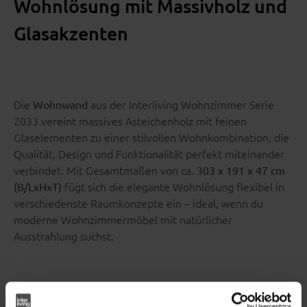
Wohnlösung mit Massivholz und
Glasakzenten
Die
aus der Interliving Wohnzimmer Serie
Wohnwand
2033 vereint massives Asteichenholz mit feinen
Glaselementen zu einer stilvollen Wohnkombination, die
Qualität, Design und Funktionalität perfekt miteinander
verbindet. Mit Gesamtmaßen von ca.
303 x 191 x 47 cm
fügt sich die elegante Wohnlösung flexibel in
(B/LxHxT)
verschiedenste Raumkonzepte ein – ideal, wenn du
moderne Wohnzimmermöbel mit natürlicher
Ausstrahlung suchst.