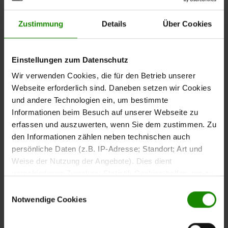
Massivholz trifft auf Glas –
für stilvolle Kontraste
Zustimmung
Details
Über Cookies
Die
Fronten in gehobelter und gebürsteter Asteiche
bilden zusammen mit der
biancofarbenen Rückwand
Einstellungen zum Datenschutz
einen spannenden Hell-Dunkel-Kontrast. Der
Korpus in
Wir verwenden Cookies, die für den Betrieb unserer
sorgt für Tiefe und eine
schwarz geölter Asteiche
Webseite erforderlich sind. Daneben setzen wir Cookies
exklusive Optik. Die Kombination aus Holz und
und andere Technologien ein, um bestimmte
verleiht der Wohnwand eine
dunkelgrauem Parsolglas
Informationen beim Besuch auf unserer Webseite zu
edle, zeitlose Anmutung – perfekt für ein gemütlich-
erfassen und auszuwerten, wenn Sie dem zustimmen. Zu
modernes Zuhause mit Charakter.
den Informationen zählen neben technischen auch
persönliche Daten (z.B. IP-Adresse; Standort; Art und
Weise der Nutzung der Angebote). Dies dient
verschiedenen Zwecken: Statistik Cookies helfen uns zu
verstehen, wie Sie als Besucher unsere Webseite
Individuell kombinierbar –
Einwilligungsauswahl
nutzen, indem sie Informationen sammeln und sie
Notwendige Cookies
die Elemente im Detail
anonymisiert für statistische Zwecke auszuwerten.
Marketing Cookies helfen uns, Ihnen personalisierte