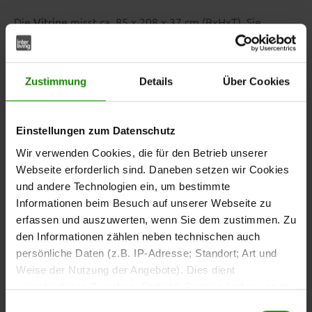
Die
misst ca. 85 x 208 x 37 cm (BxHxT). Sie
Vitrine
verfügt über zwei Schubladen sowie acht Einlegeböden
hinter zwei Holztüren und einer Tür mit Schwarzglas.
Dadurch entstehen verschiedene Stauraumbereiche für
Zustimmung
Details
Über Cookies
Geschirr, Bücher, Gläser oder Wohnaccessoires.
Einstellungen zum Datenschutz
Wir verwenden Cookies, die für den Betrieb unserer
TV-Bereich mit
Webseite erforderlich sind. Daneben setzen wir Cookies
zusätzlichem Stauraum
und andere Technologien ein, um bestimmte
Informationen beim Besuch auf unserer Webseite zu
erfassen und auszuwerten, wenn Sie dem zustimmen. Zu
Das
bietet Platz für Fernsehgeräte und
TV-Element
den Informationen zählen neben technischen auch
Medienzubehör. Hinter
und in
zwei Türen
zwei
persönliche Daten (z.B. IP-Adresse; Standort; Art und
können Kabel, Spielekonsolen,
Schubladen
Weise der Nutzung der Angebote). Dies dient
Fernbedienungen oder weitere Gegenstände aufbewahrt
verschiedenen Zwecken: Statistik Cookies helfen uns zu
werden. Zwei Einlegeböden ergänzen die Aufteilung.
verstehen, wie Sie als Besucher unsere Webseite
Einwilligungsauswahl