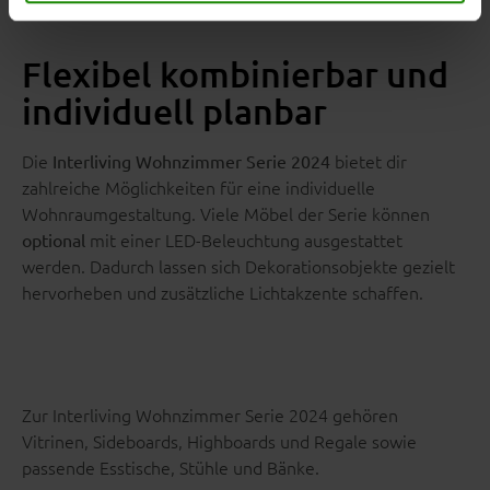
Flexibel kombinierbar und
individuell planbar
Die
bietet dir
Interliving Wohnzimmer Serie 2024
zahlreiche Möglichkeiten für eine individuelle
Wohnraumgestaltung. Viele Möbel der Serie können
mit einer LED-Beleuchtung ausgestattet
optional
werden. Dadurch lassen sich Dekorationsobjekte gezielt
hervorheben und zusätzliche Lichtakzente schaffen.
Zur Interliving Wohnzimmer Serie 2024 gehören
Vitrinen, Sideboards, Highboards und Regale sowie
passende Esstische, Stühle und Bänke.