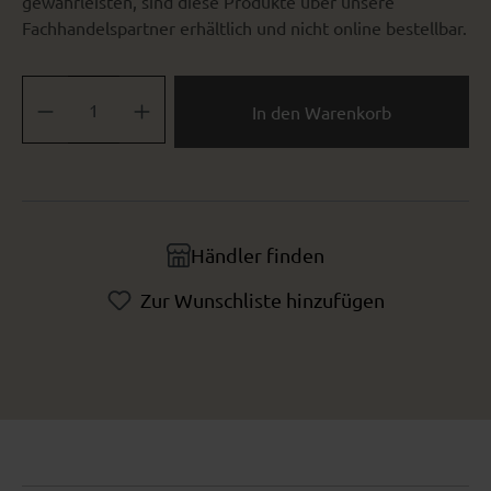
gewährleisten, sind diese Produkte über unsere
Fachhandelspartner erhältlich und nicht online bestellbar.
Produkt Anzahl: Gib den gewünschten Wert ein oder benutze die Sch
In den Warenkorb
Händler finden
Zur Wunschliste hinzufügen