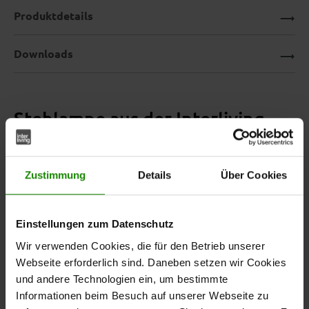
Produktdetails
Downloads
Stehlampe aus der Interliving
Leuchten Serie 9341 – Industrial
Style mit eleganter Note
Zustimmung
Details
Über Cookies
Einstellungen zum Datenschutz
Die stilvolle
aus der Interliving Leuchten
Stehleuchte
Wir verwenden Cookies, die für den Betrieb unserer
Serie 9341 vereint urbanen Industrie-Charme mit
Webseite erforderlich sind. Daneben setzen wir Cookies
moderner Eleganz. Das schlanke
Gestell aus
und andere Technologien ein, um bestimmte
trifft auf zwei
mattschwarzem Metall
verspiegelte
Informationen beim Besuch auf unserer Webseite zu