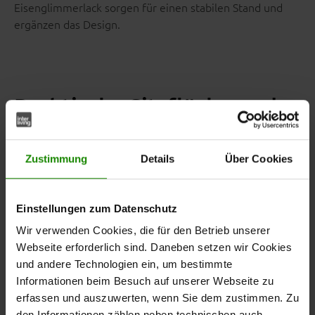
Eisenglimmerlack sorgen für einen stabilen Stand und
ergänzen das Design.
Praktische Sitzfläche und
flexible Nutzung
Zustimmung
Details
Über Cookies
Die Bettbank bietet dir eine angenehme Sitzfläche und
zusätzlichen Platz im Schlafzimmer. Du kannst dich
bequem hinsetzen, zum Beispiel beim Anziehen.
Einstellungen zum Datenschutz
Gleichzeitig eignet sich die Bank ideal, um Kleidung oder
Decken abzulegen.
Wir verwenden Cookies, die für den Betrieb unserer
Webseite erforderlich sind. Daneben setzen wir Cookies
und andere Technologien ein, um bestimmte
. Dadurch kannst du die
Das Sitzpolster ist abnehmbar
Informationen beim Besuch auf unserer Webseite zu
Bank flexibel nutzen und einfacher reinigen oder neu
erfassen und auszuwerten, wenn Sie dem zustimmen. Zu
arrangieren.
den Informationen zählen neben technischen auch