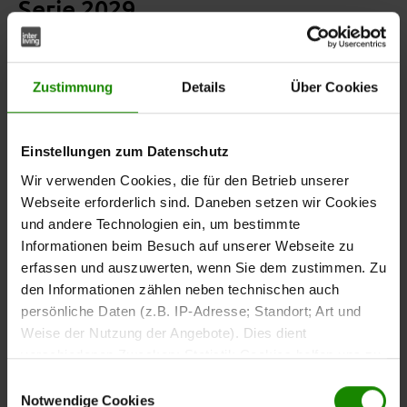
Serie 2029
Das
Sideboard aus der Interliving Wohnzimmer Serie
kombiniert natürliche Materialien mit einem klaren,
2029
Zustimmung
Details
Über Cookies
modernen Design.
Fronten aus massiver gebürsteter
und ein
sorgen
Wildeiche
Korpus mit Wildeichefurnier
für eine hochwertige und zeitlose Optik, die sich
Einstellungen zum Datenschutz
vielseitig in dein Zuhause integrieren lässt.
Wir verwenden Cookies, die für den Betrieb unserer
Webseite erforderlich sind. Daneben setzen wir Cookies
und andere Technologien ein, um bestimmte
Informationen beim Besuch auf unserer Webseite zu
Mit Maßen von ca.
bietet dir
178 x 86 x 42 cm (B/LxHxT)
erfassen und auszuwerten, wenn Sie dem zustimmen. Zu
das Sideboard viel Stauraum für Geschirr,
den Informationen zählen neben technischen auch
Wohnaccessoires oder andere Alltagsgegenstände.
persönliche Daten (z.B. IP-Adresse; Standort; Art und
Hinter
stehen dir jeweils zwei
drei Holztüren
Weise der Nutzung der Angebote). Dies dient
höhenverstellbare Holzböden zur Verfügung, die du
verschiedenen Zwecken: Statistik Cookies helfen uns zu
flexibel an deinen Platzbedarf anpassen kannst. Hinter
verstehen, wie Sie als Besucher unsere Webseite
Einwilligungsauswahl
befinden sich ein weiterer
einer Glastür
nutzen, indem sie Informationen sammeln und sie
Notwendige Cookies