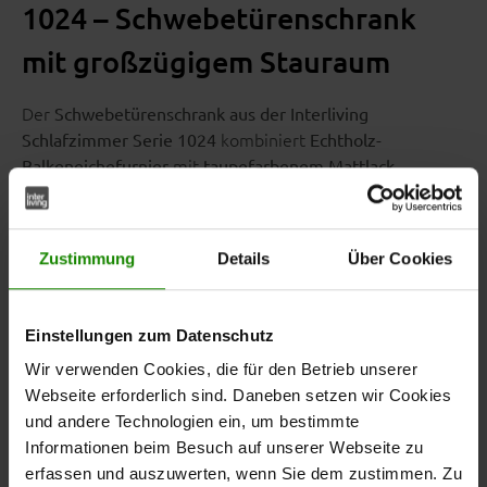
1024 – Schwebetürenschrank
mit großzügigem Stauraum
Der
Schwebetürenschrank aus der Interliving
kombiniert
Schlafzimmer Serie 1024
Echtholz-
mit
.
Balkeneichefurnier
taupefarbenem Mattlack
ergänzen die
Anthrazitfarbene Zier- und Griffleisten
Front und sorgen für eine klare, gut erkennbare
Gestaltung.
Zustimmung
Details
Über Cookies
Einstellungen zum Datenschutz
Mit Maßen von ca.
bietet
271 x 230 x 68 cm (B/LxHxT)
Wir verwenden Cookies, die für den Betrieb unserer
der Kleiderschrank viel Stauraum für Kleidung, Wäsche
Webseite erforderlich sind. Daneben setzen wir Cookies
und weitere persönliche Gegenstände.
und andere Technologien ein, um bestimmte
Informationen beim Besuch auf unserer Webseite zu
erfassen und auszuwerten, wenn Sie dem zustimmen. Zu