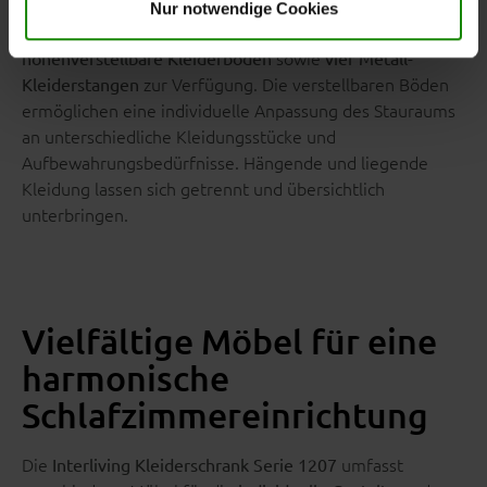
Nur notwendige Cookies
Im Schrankinneren stehen
vier feste Kleiderböden, vier
sowie
höhenverstellbare Kleiderböden
vier Metall-
zur Verfügung. Die verstellbaren Böden
Kleiderstangen
ermöglichen eine individuelle Anpassung des Stauraums
an unterschiedliche Kleidungsstücke und
Aufbewahrungsbedürfnisse. Hängende und liegende
Kleidung lassen sich getrennt und übersichtlich
unterbringen.
Vielfältige Möbel für eine
harmonische
Schlafzimmereinrichtung
Die
umfasst
Interliving Kleiderschrank Serie 1207