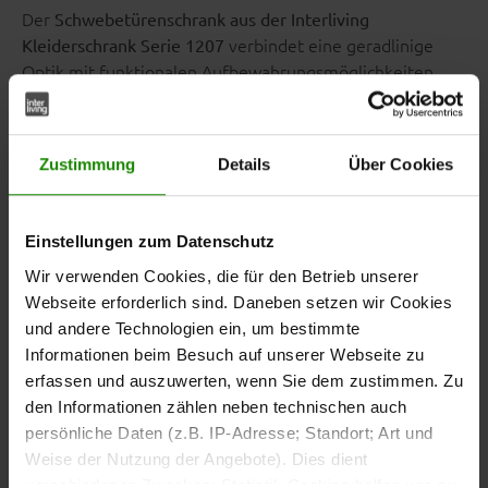
Der
Schwebetürenschrank aus der Interliving
verbindet eine geradlinige
Kleiderschrank Serie 1207
Optik mit funktionalen Aufbewahrungsmöglichkeiten.
Die
sorgen für ein ruhiges
mattweißen Lackoberflächen
und einheitliches Erscheinungsbild.
Matt nickelfarbene
ergänzen das sachliche
Griffleisten und Doppellisenen
Zustimmung
Details
Über Cookies
Design und unterstützen eine komfortable Bedienung.
Einstellungen zum Datenschutz
Wir verwenden Cookies, die für den Betrieb unserer
Mit Maßen von ca.
bietet
212 x 230 x 68 cm (B/LxHxT)
Webseite erforderlich sind. Daneben setzen wir Cookies
der zweitürige Schwebetürenschrank viel Platz für
und andere Technologien ein, um bestimmte
Kleidung, Wäsche und weitere Textilien. Die großzügige
Informationen beim Besuch auf unserer Webseite zu
Breite und Höhe ermöglichen eine übersichtliche
erfassen und auszuwerten, wenn Sie dem zustimmen. Zu
Organisation des Schrankinhalts.
den Informationen zählen neben technischen auch
persönliche Daten (z.B. IP-Adresse; Standort; Art und
Weise der Nutzung der Angebote). Dies dient
verschiedenen Zwecken: Statistik Cookies helfen uns zu