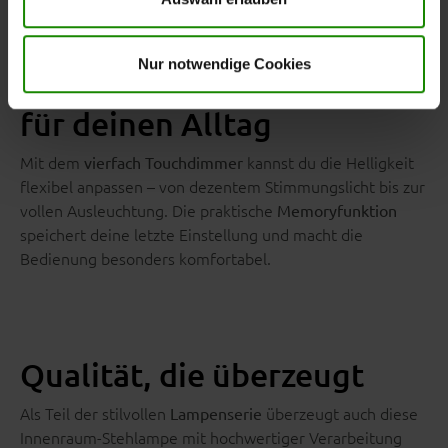
Datenschutzhinweise
. Unser Impressum finden Sie
hier
.
Nur notwendige Cookies
Komfortable Bedienung
für deinen Alltag
Mit dem
kannst du die Helligkeit
vierfach Touchdimmer
flexibel anpassen – von dezentem Stimmungslicht bis zur
vollen Ausleuchtung. Die praktische
Memoryfunktion
speichert deine letzte Einstellung und macht die
Bedienung besonders komfortabel.
Qualität, die überzeugt
Als Teil der stilvollen
überzeugt auch diese
Lampenserie
Innenraum-Stehlampe mit hochwertiger Verarbeitung