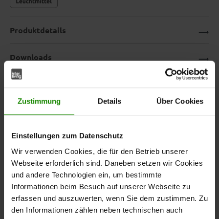
Produktdetails
Downloads
Stylische Stehlampe mit LED-
Zustimmung
Details
Über Cookies
Fluter – Interliving Leuchten
Einstellungen zum Datenschutz
Serie 9351
Wir verwenden Cookies, die für den Betrieb unserer
Webseite erforderlich sind. Daneben setzen wir Cookies
Die
aus der
Stehlampe
Interliving Leuchten Serie 9351
und andere Technologien ein, um bestimmte
kombiniert modernes Design mit cleverer Technik. Mit
Informationen beim Besuch auf unserer Webseite zu
ihrem schlanken
und
matt warmgrauen
matt glänzend
erfassen und auszuwerten, wenn Sie dem zustimmen. Zu
sowie dem
kaffeefarbenen Metall
mattweißen Glas-
den Informationen zählen neben technischen auch
wird sie zum stilvollen Blickfang in
Lampenschirm