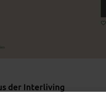
ien
 der Interliving
– modern und funktional,
arer Wirkung