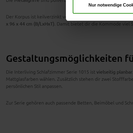
Nur notwendige Cook
Der Korpus ist keilverzinkt verarbeitet. Das sorgt für Stabi
. Damit bietet dir die Kommode viel
x 96 x 44 cm (B/LxHxT)
Gestaltungsmöglichkeiten fü
Die Interliving Schlafzimmer Serie 1015 ist
vielseitig planbar
Mattglasfarben wählen. Zusätzlich stehen dir zwei Stofffar
persönlichen Stil anpassen.
Zur Serie gehören auch passende Betten, Beimöbel und Sch