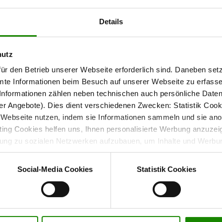
Details
verbindet ein ruhiges Design mit praktischer
 Serie 1015
t natürlich. Die
setzen
sienafarbenen Mattglasfronten
Holz und Glas, die sich gut in moderne Schlafzimmer
hutz
ür den Betrieb unserer Webseite erforderlich sind. Daneben se
mte Informationen beim Besuch auf unserer Webseite zu erfas
nformationen zählen neben technischen auch persönliche Daten 
r Angebote). Dies dient verschiedenen Zwecken: Statistik Cook
xibel nutzen
Webseite nutzen, indem sie Informationen sammeln und sie anony
ng Cookies helfen uns, Ihnen personalisierte Werbung anzuzei
lassen sich leicht öffnen und schließen. Die integrierte
dung zu sozialen Netzwerken aufzubauen, um Inhalte und Werbun
 entscheiden, welche Kategorien sie neben den notwendigen Coo
wenn Sie nur notwendige Cookies zulassen wollen, oder auf „
Ein
Social-Media Cookies
Statistik Cookies
nverstanden sind. Über „
Einstellungen
“ können sie eine Auswahl 
henverstellbar. So kannst du den Stauraum an deine
t mit Wirkung für die Zukunft widerrufen. Für weitere Informatione
twäsche oder andere Dinge übersichtlich verstauen.
er Impressum finden Sie
hier
.
gehalten. Sie fügen sich unauffällig in das Gesamtbild ein.
n