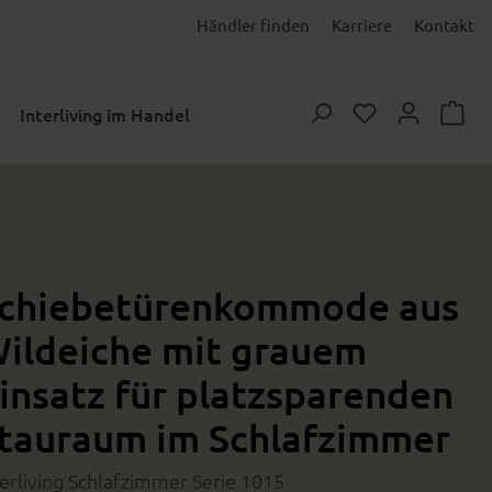
Händler finden
Karriere
Kontakt
Du hast 0 Prod
Interliving im Handel
chiebetürenkommode aus
ildeiche mit grauem
insatz für platzsparenden
tauraum im Schlafzimmer
terliving Schlafzimmer Serie 1015