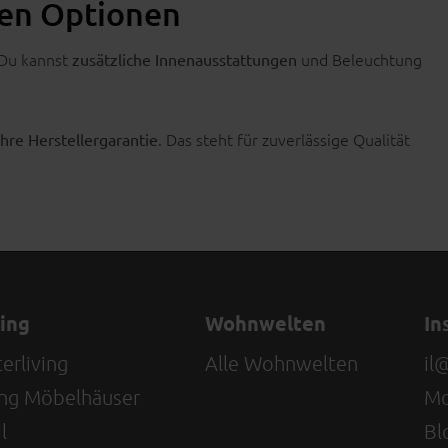
len Optionen
. Du kannst
und Beleuchtung
zusätzliche Innenausstattungen
. Das steht für zuverlässige Qualität
hre Herstellergarantie
ving
Wohnwelten
In
erliving
Alle Wohnwelten
il
ving Möbelhäuser
Mo
l
Bl