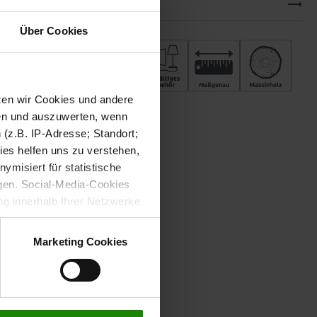
Downloads
Über Cookies
tzen wir Cookies und andere
sen und auszuwerten, wenn
(z.B. IP-Adresse; Standort;
ies helfen uns zu verstehen,
misiert für statistische
gen. Social-Media-Cookies
g innerhalb Ihrer Netzwerke
kies zulassen möchten.
verstanden
“, wenn Sie mit
Marketing Cookies
treffen. Sie können eine
n lesen Sie bitte unsere