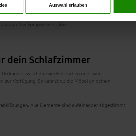
ies
Auswahl erlauben
lität und eine langlebige Nutzung. Die Maße betragen ca.
164
 Stauraum bei kompakter Größe.
r dein Schlafzimmer
. Du kannst zwischen zwei Holzfarben und zwei
ben zur Verfügung. So kannst du die Möbel an deinen
ranklösungen. Alle Elemente sind aufeinander abgestimmt.