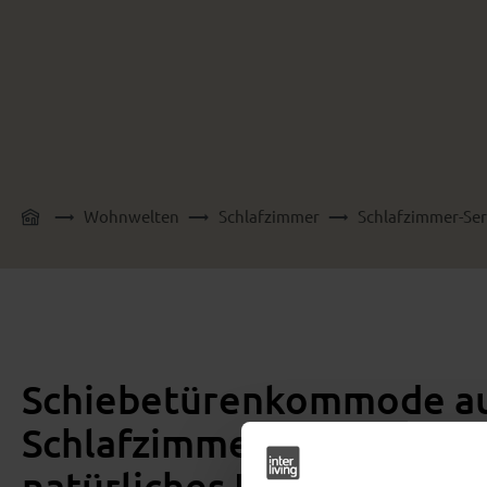
Wohnwelten
Schlafzimmer
Schlafzimmer-Ser
Schiebetürenkommode aus
Schlafzimmer Serie 1015 
natürliches Design mit kl