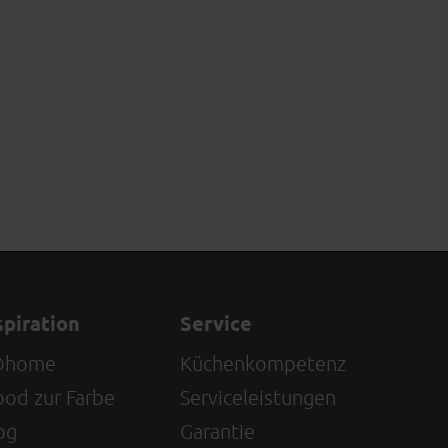
spiration
Service
@home
Küchenkompetenz
od zur Farbe
Serviceleistungen
og
Garantie