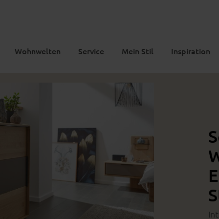
Wohnwelten
Service
Mein Stil
Inspiration
S
W
E
S
In