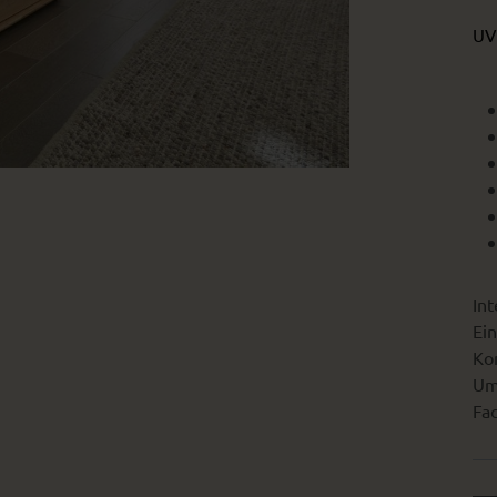
UV
Int
Ein
Kon
Um
Fac