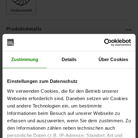
Produktdetails
Downloads
Zustimmung
Details
Über Cookies
Beistelltisch in schwarzer
Einstellungen zum Datenschutz
Marmoroptik – eleganter Coffee
Wir verwenden Cookies, die für den Betrieb unserer
Table mit Keramikplatte aus der
Webseite erforderlich sind. Daneben setzen wir Cookies
und andere Technologien ein, um bestimmte
Interliving Couchtisch Serie 6221
Informationen beim Besuch auf unserer Webseite zu
erfassen und auszuwerten, wenn Sie dem zustimmen. Zu
Dieser elegante
vereint modernes Design
Beistelltisch
den Informationen zählen neben technischen auch
mit hochwertigen Materialien: Die
Keramik-Tischplatte in
persönliche Daten (z.B. IP-Adresse; Standort; Art und