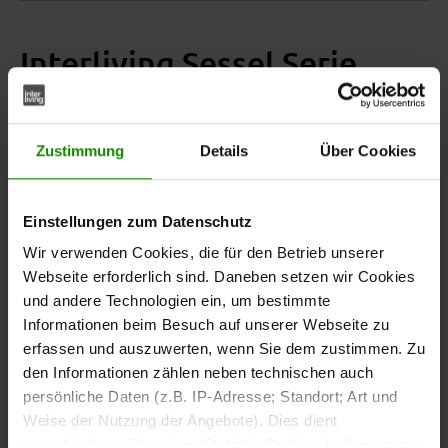
Interliving Sessel Serie
4530 – Relaxsessel mit Stil
und Komfort
Zustimmung
Details
Über Cookies
Moderner Relaxsessel für
entspannte Stunden
Einstellungen zum Datenschutz
Wir verwenden Cookies, die für den Betrieb unserer
Der Relaxsessel aus der Interliving Sessel Serie 4530
Webseite erforderlich sind. Daneben setzen wir Cookies
verbindet modernes Design mit hohem Komfort. Der
und andere Technologien ein, um bestimmte
jägergrüne, weiche Stoffbezug sorgt für eine elegante
Informationen beim Besuch auf unserer Webseite zu
und zeitlose Optik. Der silberfarben glänzend polierte
erfassen und auszuwerten, wenn Sie dem zustimmen. Zu
Aluminium-Sternfuß rundet das Design ab und sorgt für
den Informationen zählen neben technischen auch
einen sicheren Stand.
persönliche Daten (z.B. IP-Adresse; Standort; Art und
Weise der Nutzung der Angebote). Dies dient
Der abgebildete mattschwarze Sternfuß ist optional
verschiedenen Zwecken: Statistik Cookies helfen uns zu