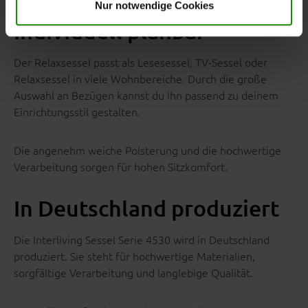
Nur notwendige Cookies
Individuell planbar
Der Relaxsessel passt als Lesesessel, TV-Sessel oder
Relaxsessel in viele Wohnbereiche. Durch die große
Auswahl an Bezügen kannst du ihn passend zu deinem
Einrichtungsstil gestalten.
Die angenehm weiche Polsterung und die hochwertige
Verarbeitung sorgen für hohen Sitzkomfort.
In Deutschland produziert
Die Interliving Sessel Serie 4530 wird in Deutschland
produziert. Sie steht für hochwertige Materialien,
sorgfältige Verarbeitung und langlebige Qualität.