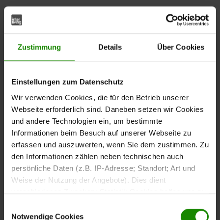
Elegant, robust, vielseitig – der
aus der
Couchtisch
Interliving Couchtisch Serie 6210 bringt modernen Stil
und langlebige Qualität in dein Wohnzimmer. Die
Zustimmung
Details
Über Cookies
in edel
zementgraue Keramiktischplatte
marmorierter
harmoniert perfekt mit der
Optik
Ablage aus Klarglas
und dem
. So entsteht ein
edelstahlfarbenen Stahlgestell
Einstellungen zum Datenschutz
Wohnzimmertisch, der Design, Funktion und Qualität in
Wir verwenden Cookies, die für den Betrieb unserer
einer modernen, stilvollen Form vereint.
Webseite erforderlich sind. Daneben setzen wir Cookies
und andere Technologien ein, um bestimmte
Informationen beim Besuch auf unserer Webseite zu
erfassen und auszuwerten, wenn Sie dem zustimmen. Zu
Design, das Akzente setzt
den Informationen zählen neben technischen auch
persönliche Daten (z.B. IP-Adresse; Standort; Art und
Weise der Nutzung der Angebote). Dies dient
Mit seiner elegant gemaserten Oberfläche und klaren
verschiedenen Zwecken: Statistik Cookies helfen uns zu
Linien fügt sich der Tisch mühelos in unterschiedlichste
verstehen, wie Sie als Besucher unsere Webseite
Einrichtungsstile ein – von puristisch bis urban. Die
Einwilligungsauswahl
nutzen, indem sie Informationen sammeln und sie
Notwendige Cookies
Keramikplatte in edler Marmoroptik sorgt für ein