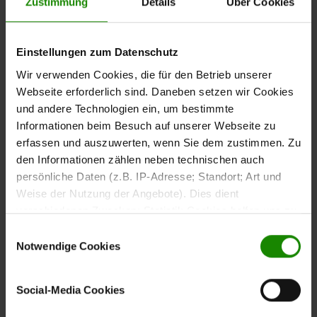
Zustimmung
Details
Über Cookies
strukturierter Oberfläche
Die
ist
Einstellungen zum Datenschutz
Kissenhülle aus der Interliving Kissen Serie 9124
ein funktionales Wohnaccessoire für Sofa, Sessel oder
Wir verwenden Cookies, die für den Betrieb unserer
Bett. Sie besteht aus
feiner grauer Chenille mit
Webseite erforderlich sind. Daneben setzen wir Cookies
und bietet eine angenehm
strukturierter Oberfläche
und andere Technologien ein, um bestimmte
weiche Haptik.
Informationen beim Besuch auf unserer Webseite zu
erfassen und auszuwerten, wenn Sie dem zustimmen. Zu
den Informationen zählen neben technischen auch
persönliche Daten (z.B. IP-Adresse; Standort; Art und
Weise der Nutzung der Angebote). Dies dient
Maße und Verwendung
verschiedenen Zwecken: Statistik Cookies helfen uns zu
verstehen, wie Sie als Besucher unsere Webseite
Einwilligungsauswahl
Mit einer Größe von ca.
passt die
40 x 40 cm (BxL)
nutzen, indem sie Informationen sammeln und sie
Notwendige Cookies
Kissenhülle auf viele gängige Kissenfüllungen.
anonymisiert für statistische Zwecke auszuwerten.
Marketing Cookies helfen uns, Ihnen personalisierte
Social-Media Cookies
Die Lieferung erfolgt
, sodass du dein
ohne Füllung
Werbung anzuzeigen. Social-Media-Cookies ermöglichen
Innenkissen individuell auswählen kannst.
es, eine Verbindung zu sozialen Netzwerken aufzubauen,