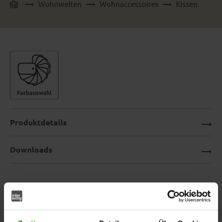
Wohnwelten
Wohnaccessoires
Kissen
Produktdetails
Downloads
Interliving Kissen Serie 9124 –
Kissenhülle in Grau mit