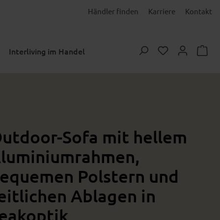
Händler finden
Karriere
Kontakt
Du hast 0 Prod
Interliving im Handel
utdoor-Sofa mit hellem
luminiumrahmen,
equemen Polstern und
eitlichen Ablagen in
eakoptik