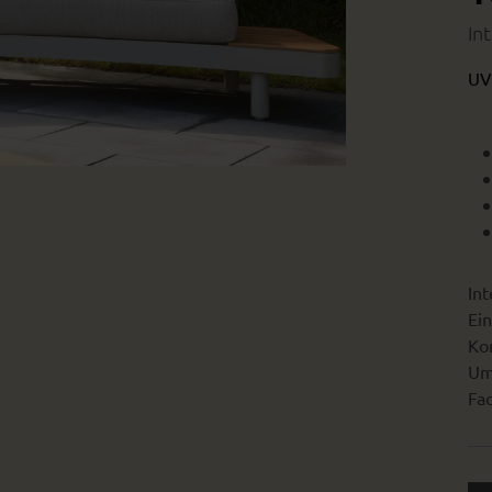
In
UV
Int
Ein
Kon
Um
Fac