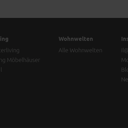
ving
Wohnwelten
In
erliving
Alle Wohnwelten
il
ving Möbelhäuser
Mo
l
Bl
Ne