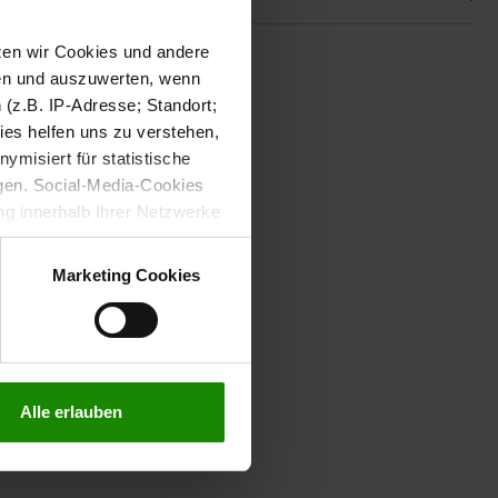
tzen wir Cookies und andere
sen und auszuwerten, wenn
(z.B. IP-Adresse; Standort;
ies helfen uns zu verstehen,
misiert für statistische
gen. Social-Media-Cookies
g innerhalb Ihrer Netzwerke
kies zulassen möchten.
verstanden
“, wenn Sie mit
Marketing Cookies
treffen. Sie können eine
n lesen Sie bitte unsere
Alle erlauben