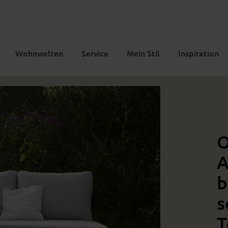
Wohnwelten
Service
Mein Stil
Inspiration
O
A
b
s
T