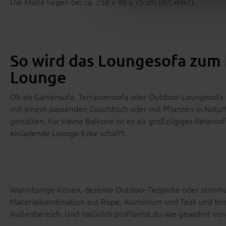
Die Maße liegen bei ca. 258 x 80 x 75 cm (B/LxHxT).
So wird das Loungesofa zum 
Lounge
Ob als Gartensofa, Terrassensofa oder Outdoor-Loungesofa – 
mit einem passenden Couchtisch oder mit Pflanzen in Natu
gestalten. Für kleine Balkone ist es als großzügiges Relaxs
einladende Lounge-Ecke schafft.
Warmtonige Kissen, dezente Outdoor-Teppiche oder stimmu
Materialkombination aus Rope, Aluminium und Teak und br
Außenbereich. Und natürlich profitierst du wie gewohnt vo