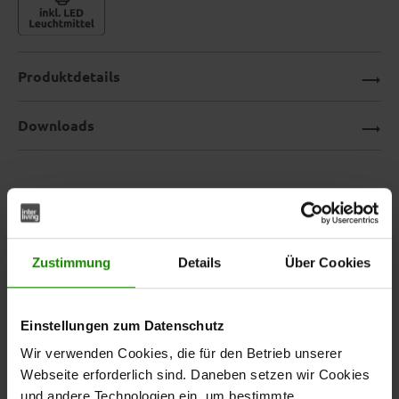
Produktdetails
Downloads
Stylische Stehlampe mit
Leselicht – Interliving Leuchten
Zustimmung
Details
Über Cookies
Serie 9352
Die
aus der
Stehleuchte
Interliving Leuchten Serie 9352
Einstellungen zum Datenschutz
überzeugt mit modernem Design und cleverer
Wir verwenden Cookies, die für den Betrieb unserer
Funktionalität. Der Materialmix aus
matt warmgrauem
Webseite erforderlich sind. Daneben setzen wir Cookies
und
in Kombination mit einer
kaffeefarbenem Metall
und andere Technologien ein, um bestimmte