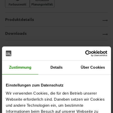
Produktdetails
Downloads
Elegant speisen mit Komfort –
die Polsterbank mit Armlehnen
Zustimmung
Details
Über Cookies
aus der Interliving Esszimmer
Serie 5504
Einstellungen zum Datenschutz
Wir verwenden Cookies, die für den Betrieb unserer
Webseite erforderlich sind. Daneben setzen wir Cookies
und andere Technologien ein, um bestimmte
Informationen beim Besuch auf unserer Webseite zu