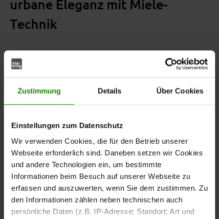
urbane Eleganz mit Miele-
Technik
Stilvolles Design mit
Charakter
Zustimmung
Details
Über Cookies
Die Interliving Küche Serie 3108 vereint edle Materialien
Einstellungen zum Datenschutz
und durchdachte Funktionalität in einer modernen
Küchenlösung.
Softmatte schwarze Fronten,
Wir verwenden Cookies, die für den Betrieb unserer
graphitfarbene Korpusse und mattschwarze Griffleisten
Webseite erforderlich sind. Daneben setzen wir Cookies
treffen auf die hochwertige Holznachbildung Stripe
und andere Technologien ein, um bestimmte
. Dieses Zusammenspiel sorgt für einen
Wood Choco
Informationen beim Besuch auf unserer Webseite zu
Look, der Wärme und Modernität perfekt verbindet. Ein
erfassen und auszuwerten, wenn Sie dem zustimmen. Zu
besonderes Highlight ist die aufsitzende Theke, die nicht
den Informationen zählen neben technischen auch
nur als kommunikativer Treffpunkt dient, sondern auch
persönliche Daten (z.B. IP-Adresse; Standort; Art und