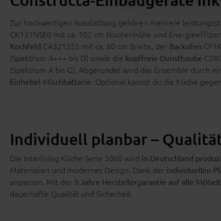
Zur hochwertigen Ausstattung gehören mehrere leistungss
CK131NSE0 mit ca. 102 cm Nischenhöhe und Energieeffizienz
CA321255 mit ca. 60 cm Breite, der
CF1K
Kochfeld
Backofen
(Spektrum A+++ bis D) sowie die
CD939
kopffreie Dunsthaube
(Spektrum A bis G). Abgerundet wird das Ensemble durch e
. Optional kannst du die Küche gege
Einhebel-Mischbatterie
Individuell planbar – Qualit
Die Interliving Küche Serie 3060 wird
in Deutschland produz
Materialien und modernes Design. Dank der
individuellen P
anpassen. Mit der
5 Jahre Herstellergarantie auf alle Möbelt
dauerhafte Qualität und Sicherheit.