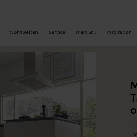
Wohnwelten
Service
Mein Stil
Inspiration
M
T
o
In
UV