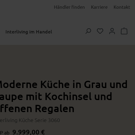
Händler finden
Karriere
Kontakt
Du hast 0 Prod
Interliving im Handel
oderne Küche in Grau und
aupe mit Kochinsel und
ffenen Regalen
terliving Küche Serie 3060
9.999,00 €
P ab