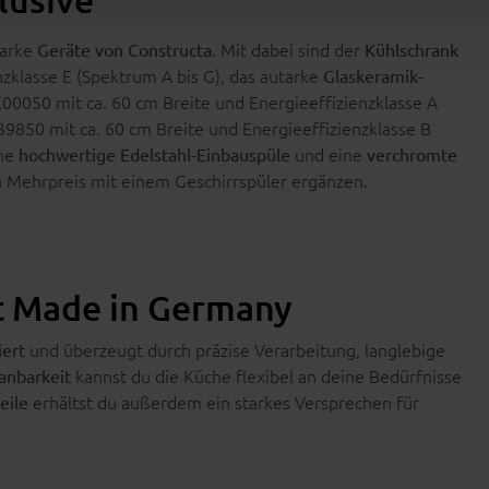
tarke
. Mit dabei sind der
Geräte von Constructa
Kühlschrank
klasse E (Spektrum A bis G), das autarke
Glaskeramik-
00050 mit ca. 60 cm Breite und Energieeffizienzklasse A
850 mit ca. 60 cm Breite und Energieeffizienzklasse B
ine
und eine
hochwertige Edelstahl-Einbauspüle
verchromte
n Mehrpreis mit einem Geschirrspüler ergänzen.
ät Made in Germany
und überzeugt durch präzise Verarbeitung, langlebige
iert
kannst du die Küche flexibel an deine Bedürfnisse
lanbarkeit
erhältst du außerdem ein starkes Versprechen für
eile