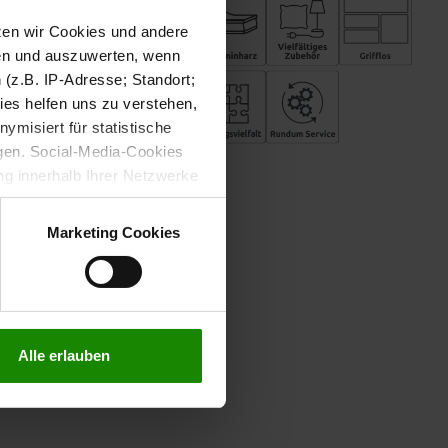
tzen wir Cookies und andere
sen und auszuwerten, wenn
(z.B. IP-Adresse; Standort;
ies helfen uns zu verstehen,
misiert für statistische
gen. Social-Media-Cookies
g innerhalb Ihrer Netzwerke
kies zulassen möchten.
verstanden
“, wenn Sie mit
Marketing Cookies
treffen. Sie können eine
n lesen Sie bitte unsere
Alle erlauben