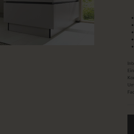
Int
Ein
Kon
Um
Fac