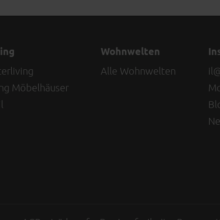
ving
Wohnwelten
In
erliving
Alle Wohnwelten
il
ving Möbelhäuser
Mo
l
Bl
Ne