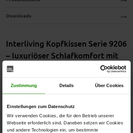
Downloads
Interliving Kopfkissen Serie 9206
– luxuriöser Schlafkomfort mit
natürlicher Füllung
Zustimmung
Details
Über Cookies
Das
aus der Interliving Kopfkissen Serie
Kamelhaarkissen
9206 steht für exklusiven Komfort und natürliche
Einstellungen zum Datenschutz
Materialien – für alle, die besonderen Wert auf ein
Wir verwenden Cookies, die für den Betrieb unserer
ausgewogenes, angenehm trockenes Schlafklima legen.
Webseite erforderlich sind. Daneben setzen wir Cookies
und andere Technologien ein, um bestimmte