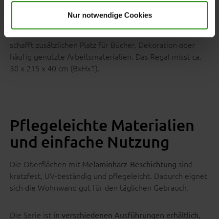
hier
.
Nur notwendige Cookies
Das
und holzfarbener
offene Regal mit fünf Holzböden
Rückwand lockert die Kombination optisch auf und
schafft zusätzlichen Platz für Bücher, Dekoration oder
häufig genutzte Arbeitsmaterialien. Das Regal misst ca.
30 x 215 x 40 cm (BxHxT).
Pflegeleichte Materialien
und einfache Nutzung
Die Oberflächen mit
sind
Melaminharz-Beschichtung
kratzfest, UV-beständig und pflegeleicht. Dadurch eignet
sich die Wohnwand gut für den täglichen Gebrauch.
Die Serie ist
,
in verschiedenen Ausführungen erhältlich