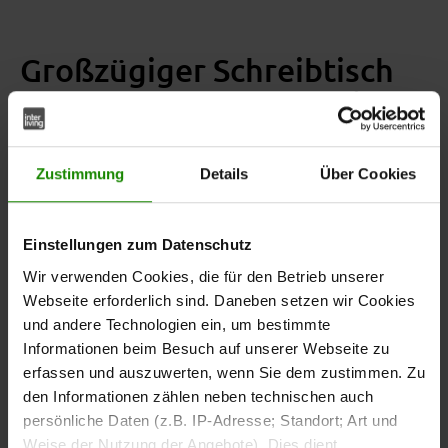
Großzügiger Schreibtisch
für komfortables Arbeiten
Der
bietet mit ca. 165 x 77 x 59
zweiteilige Schreibtisch
cm (B/LxHxT) viel Platz für Laptop, Bildschirm,
Zustimmung
Details
Über Cookies
Unterlagen und Arbeitsmaterialien.
Einstellungen zum Datenschutz
Die große Arbeitsfläche unterstützt konzentriertes
Arbeiten und bietet ausreichend Bewegungsfreiheit. Ein
Wir verwenden Cookies, die für den Betrieb unserer
integrierter Kabeldurchlass erleichtert die Organisation
Webseite erforderlich sind. Daneben setzen wir Cookies
von technischen Geräten und sorgt dafür, dass Kabel
und andere Technologien ein, um bestimmte
ordentlich geführt werden können.
Informationen beim Besuch auf unserer Webseite zu
erfassen und auszuwerten, wenn Sie dem zustimmen. Zu
den Informationen zählen neben technischen auch
Zusätzlichen Stauraum bieten
zwei Schubladen und eine
persönliche Daten (z.B. IP-Adresse; Standort; Art und
. Dadurch lassen sich Dokumente,
Klappe
Weise der Nutzung der Angebote). Dies dient