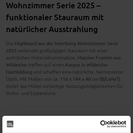
Wohnzimmer Serie 2025 –
funktionaler Stauraum mit
natürlicher Ausstrahlung
Das
Highboard aus der Interliving Wohnzimmer Serie
verbindet großzügigen Stauraum mit einer
2025
wohnlichen Materialkombination.
Massive Fronten aus
treffen auf einen
Wildeiche
Korpus in Wildeiche-
und schaffen eine natürliche, harmonische
Nachbildung
Optik. Mit Maßen von ca.
116 x 144 x 40 cm (B/LxHxT)
bietet das Möbel vielseitige Nutzungsmöglichkeiten für
Wohn- und Essbereiche.
Natürliche Materialien und