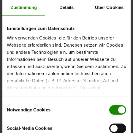
moderne Kontraste
Zustimmung
Details
Über Cookies
Die Gestaltung wird durch
Rückwände aus echtem Kork
sowie
ergänzt.
satinmattes Parsolglas in Anthrazit
Einstellungen zum Datenschutz
mit strukturierter
Anthrazitfarbene Metallgriffe
Wir verwenden Cookies, die für den Betrieb unserer
Oberfläche setzen dezente Akzente und runden das
Webseite erforderlich sind. Daneben setzen wir Cookies
Gesamtbild ab. Die Kombination aus Holz, Glas und Kork
und andere Technologien ein, um bestimmte
verleiht dem Highboard eine moderne und zugleich
Informationen beim Besuch auf unserer Webseite zu
wohnliche Wirkung.
erfassen und auszuwerten, wenn Sie dem zustimmen. Zu
den Informationen zählen neben technischen auch
persönliche Daten (z.B. IP-Adresse; Standort; Art und
Weise der Nutzung der Angebote). Dies dient
Durchdachte Aufteilung
verschiedenen Zwecken: Statistik Cookies helfen uns zu
verstehen, wie Sie als Besucher unsere Webseite
für mehr Ordnung
Einwilligungsauswahl
nutzen, indem sie Informationen sammeln und sie
Notwendige Cookies
anonymisiert für statistische Zwecke auszuwerten.
Das Highboard verfügt über
zwei Glas-/Holztüren, zwei
Marketing Cookies helfen uns, Ihnen personalisierte
. Die verschiedenen
Holztüren und eine Schublade
Social-Media Cookies
Werbung anzuzeigen. Social-Media-Cookies ermöglichen