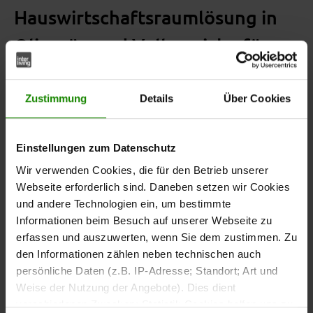
Hauswirtschaftsraumlösung in
Olivgrün und Vulkaneiche für
Ordnung und Wohnlichkeit
Zustimmung
Details
Über Cookies
Natürliches Design mit
Einstellungen zum Datenschutz
praktischem Nutzen
Wir verwenden Cookies, die für den Betrieb unserer
Webseite erforderlich sind. Daneben setzen wir Cookies
Die Interliving Küche Serie 3074 zeigt, dass auch ein
und andere Technologien ein, um bestimmte
mehr sein kann als nur Stauraum.
Hauswirtschaftsraum
Informationen beim Besuch auf unserer Webseite zu
Mit ihren
strahlt sie
softmatten olivgrünen Fronten
erfassen und auszuwerten, wenn Sie dem zustimmen. Zu
Wärme und Natürlichkeit aus, während die authentische
den Informationen zählen neben technischen auch
an Sockelblenden, Regalen und
Vulkaneiche-Nachbildung
persönliche Daten (z.B. IP-Adresse; Standort; Art und
Nischenverkleidung für wohnlichen Charakter sorgt.
Weise der Nutzung der Angebote). Dies dient
Dezente Metallgriffe runden das harmonische
verschiedenen Zwecken: Statistik Cookies helfen uns zu