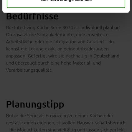
Flexibel planbar für deine
Bedürfnisse
Die Interliving Küche Serie 3074 ist
:
individuell planbar
Ob zusätzliche Schrankelemente, eine erweiterte
Arbeitsfläche oder die Integration von Geräten – du
kannst die Lösung exakt an deine Anforderungen
anpassen.
wird sie nachhaltig
Gefertigt
in Deutschland
und überzeugt durch eine hohe Material- und
Verarbeitungsqualität.
Planungstipp
Nutze die Serie als Ergänzung zu deiner Küche oder
gestalte einen eigenen, stilvollen
Hauswirtschaftsbereich
– die Möglichkeiten sind vielfältig und lassen sich perfekt