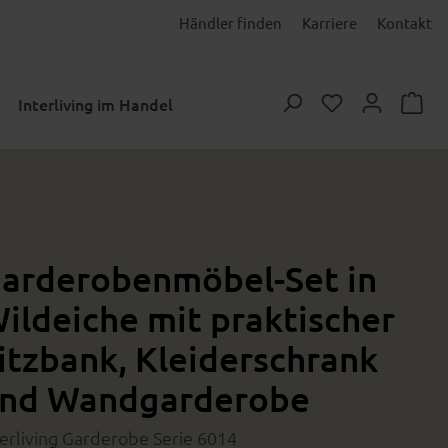
Händler finden
Karriere
Kontakt
Du hast 0 Prod
Interliving im Handel
arderobenmöbel-Set in
ildeiche mit praktischer
itzbank, Kleiderschrank
nd Wandgarderobe
terliving Garderobe Serie 6014