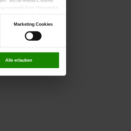
gen. Social-Media-Cookies
g innerhalb Ihrer Netzwerke
kies zulassen möchten.
verstanden
“, wenn Sie mit
Marketing Cookies
treffen. Sie können eine
n lesen Sie bitte unsere
Alle erlauben