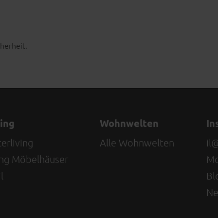
cherheit.
ving
Wohnwelten
In
erliving
Alle Wohnwelten
il
ving Möbelhäuser
Mo
l
Bl
Ne