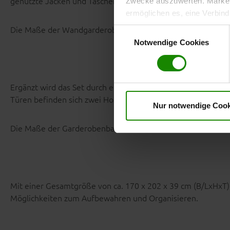
genutzte Jacken und Taschen schnell griffbereit.
Zwecke auszuwerten. Marketi
ermöglichen es, eine Verbin
anzuzeigen. Sie können frei
Die Maße der Wandgarderobe betragen ca. 90 x 111 x 28 cm
Einwilligungsauswahl
Klicken Sie auf „
Ablehnen
“, 
Notwendige Cookies
dem Einsatz aller Cookies ei
erteilte Einwilligung jederzei
Datenschutzhinweise
. Uns
Ergänzt wird das Set durch eine
Garderobenbank mit gepolst
Türen befinden sich zwei Holzböden für Schuhe und weiter
Nur notwendige Cook
Die Maße der Garderobenbank betragen ca. 90 x 49 x 39 cm
Mit einer Gesamtgröße von ca. 170 x 202 x 39 cm (B/LxHxT)
Möglichkeiten zum Aufbewahren und Organisieren.