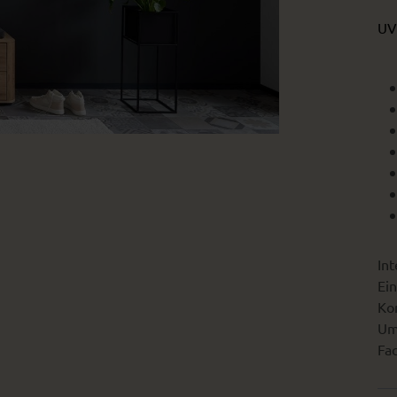
UV
Int
Ein
Kon
Um
Fac