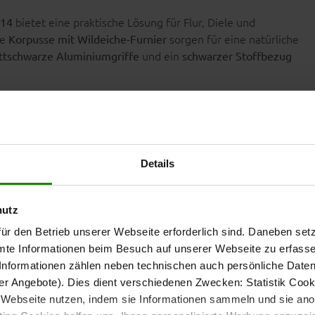
bietet eine praktische Lösung für Flur, Diele und
014
ie
sorgen für eine natürliche
Korpusse mit Wildeiche-Furnier
und ein
attschwarze Aluminiumgriffe
schwarzer Stoffbezug
tauraum
Details
 ausziehbaren Kleiderstange, einem festen Boden und vier
tere Alltagsgegenstände ordentlich aufbewahren. Die Tür
hutz
erobenschranks betragen ca. 60 x 202 x 39 cm (B/LxHxT).
ür den Betrieb unserer Webseite erforderlich sind. Daneben se
mte Informationen beim Besuch auf unserer Webseite zu erfas
nformationen zählen neben technischen auch persönliche Daten 
r Angebote). Dies dient verschiedenen Zwecken: Statistik Cook
leiderstange und fünf Kleiderhaken. So hast du häufig
Webseite nutzen, indem sie Informationen sammeln und sie anony