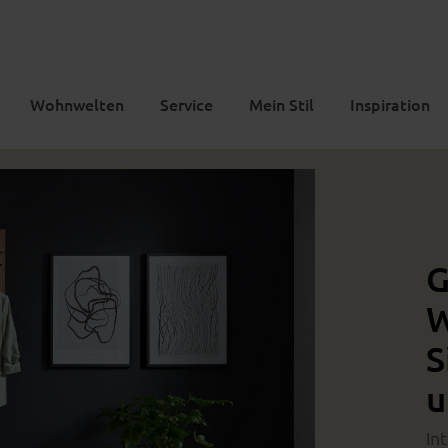
Wohnwelten
Service
Mein Stil
Inspiration
G
W
S
u
In