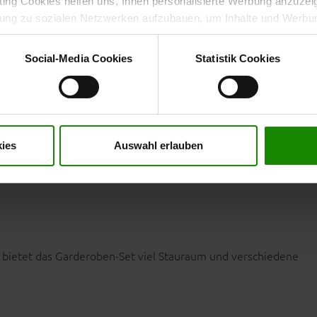
ng Cookies helfen uns, Ihnen personalisierte Werbung anzuzei
dung zu sozialen Netzwerken aufzubauen, um Inhalte und Werbun
 entscheiden, welche Kategorien sie neben den notwendigen Coo
 (B/LxHxT).
wenn Sie nur notwendige Cookies zulassen wollen, oder auf „
Ein
Social-Media Cookies
Statistik Cookies
nverstanden sind. Über „
Einstellungen
“ können sie eine Auswahl 
t mit Wirkung für die Zukunft widerrufen. Für weitere Informatione
er Impressum finden Sie
hier
.
in schwarzem Stoffbezug. Hinter den zwei
erter Sitzfläche
e Gegenstände.
ies
Auswahl erlauben
 (B/LxHxT).
 bietet das Garderoben-Set viel Stauraum und verschiedene