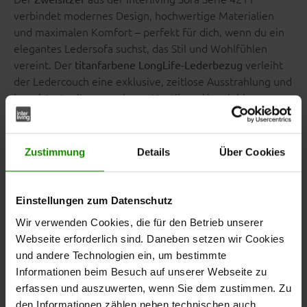
verbindet modernes Design, hochwertige Materialien
und maximalen Komfort – perfekt für dich, wenn du ein
elegantes Ledersofa suchst, das Stil und Wohlfühlen
vereint. Der
verleiht
titanfarbene LongLife-Lederbezug
der Ledercouch eine exklusive, zeitlose Ausstrahlung und
begeistert mit angenehmer Haptik und langlebiger
Qualität.
Zustimmung
Details
Über Cookies
Die
runden den Look
gebürsteten Edelstahl-Kufenfüße
Einstellungen zum Datenschutz
stilvoll ab und verleihen dem Sofa eine moderne
Leichtigkeit. Alternativ kannst du dich auch für schwarz
Wir verwenden Cookies, die für den Betrieb unserer
pulverbeschichtete Füße entscheiden, um einen
Webseite erforderlich sind. Daneben setzen wir Cookies
markanteren Akzent zu setzen.
und andere Technologien ein, um bestimmte
Informationen beim Besuch auf unserer Webseite zu
erfassen und auszuwerten, wenn Sie dem zustimmen. Zu
den Informationen zählen neben technischen auch