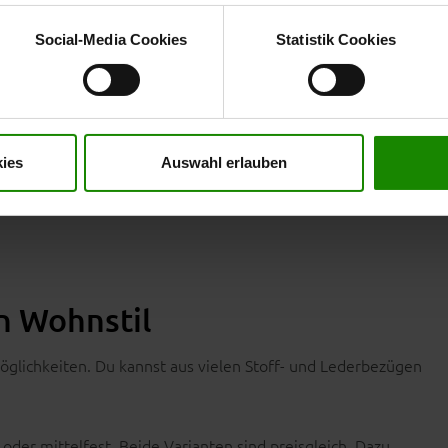
 entscheiden, welche Kategorien sie neben den notwendigen Coo
wenn Sie nur notwendige Cookies zulassen wollen, oder auf „
Ein
Social-Media Cookies
Statistik Cookies
nverstanden sind. Über „
Einstellungen
“ können sie eine Auswahl 
t mit Wirkung für die Zukunft widerrufen. Für weitere Informatione
er Impressum finden Sie
hier
.
derung sorgt für ein weiches und zugleich stabiles
h und lassen sich flexibel nutzen.
ies
Auswahl erlauben
lädt zum Entspannen und Verweilen ein.
en Wohnstil
öglichkeiten. Du kannst aus vielen Stoff- und Lederbezügen
oder mittelfest. Beide Varianten sind preisgleich. Dazu