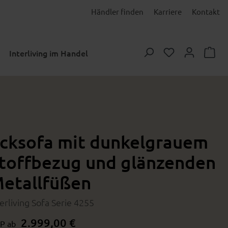
Händler finden
Karriere
Kontakt
Du hast 0 Prod
Interliving im Handel
cksofa mit dunkelgrauem
toffbezug und glänzenden
etallfüßen
terliving Sofa Serie 4255
2.999,00 €
P ab