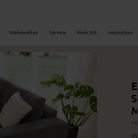
Wohnwelten
Service
Mein Stil
Inspiration
E
S
M
In
UV