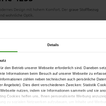
odernes Design mit hohem Komfort. Der
graue Stoffbezug
und wohnliche Optik.
unden
Details
und einem
mit Armlehne links
Zweisitzer mit Armlehne
hutz
ür den Betrieb unserer Webseite erforderlich sind. Daneben se
. Dadurch bietet das Sofa viel Platz für gemütliche
ch rechts)
mte Informationen beim Besuch auf unserer Webseite zu erfas
unden.
nformationen zählen neben technischen auch persönliche Daten 
r Angebote). Dies dient verschiedenen Zwecken: Statistik Cook
2 cm. So sitzt du bequem beim Lesen, Fernsehen oder
Webseite nutzen, indem sie Informationen sammeln und sie anony
ng Cookies helfen uns, Ihnen personalisierte Werbung anzuzei
dung zu sozialen Netzwerken aufzubauen, um Inhalte und Werbun