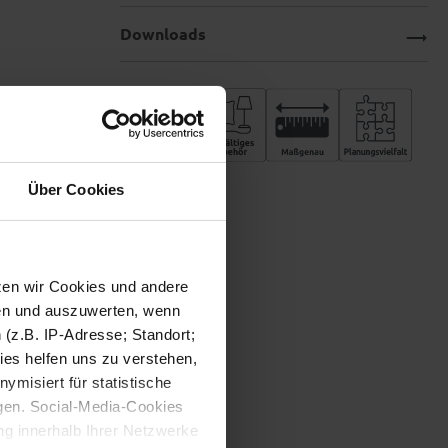
Downloads
Über Cookies
tzen wir Cookies und andere
sen und auszuwerten, wenn
(z.B. IP-Adresse; Standort;
ies helfen uns zu verstehen,
misiert für statistische
gen. Social-Media-Cookies
g innerhalb Ihrer Netzwerke