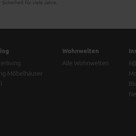
r Sicherheit für viele Jahre.
ving
Wohnwelten
In
erliving
Alle Wohnwelten
il
ving Möbelhäuser
Mo
l
Bl
Ne