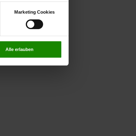
kies zulassen möchten.
verstanden
“, wenn Sie mit
Marketing Cookies
treffen. Sie können eine
n lesen Sie bitte unsere
Alle erlauben