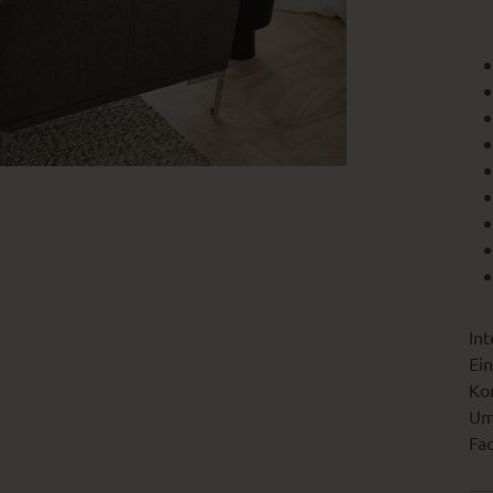
Int
Ein
Kon
Um
Fac