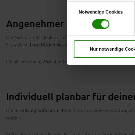
anzuzeigen. Sie können frei
Einwilligungsauswahl
Klicken Sie auf „
Ablehnen
“, 
Notwendige Cookies
dem Einsatz aller Cookies ei
Angenehmer Sitzkomfort
erteilte Einwilligung jederzei
Datenschutzhinweise
. Uns
Der
mit Qualitätsschaumpolsterung auf Nosagunterfe
Softsitz
Sitzgefühl.
erhöhen den Komfort zusätzlic
Lose Rückenkissen
Nur notwendige Cook
Ob als Eckcouch, Wohnlandschaft oder Sofaecke – das Sofa 
Individuell planbar für dein
Die
bietet dir viele Gestaltungsm
Interliving Sofa Serie 4255
wählen.
Außerdem stehen dir zwei Sitzqualitäten zur Auswahl: weich 