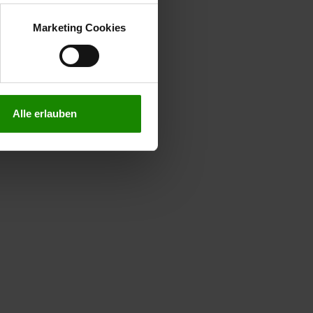
kies zulassen möchten.
verstanden
“, wenn Sie mit
Marketing Cookies
treffen. Sie können eine
n lesen Sie bitte unsere
Alle erlauben