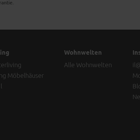
.
rantie
ving
Wohnwelten
In
erliving
Alle Wohnwelten
il
ving Möbelhäuser
Mo
l
Bl
Ne