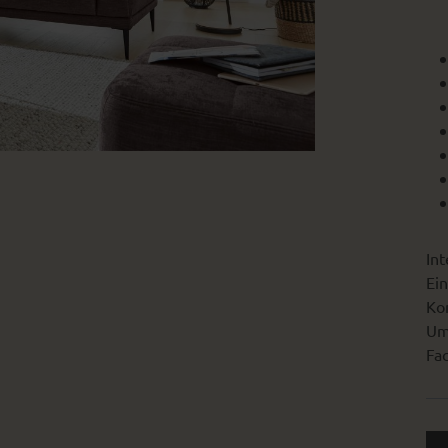
Int
Ein
Kon
Um
Fac