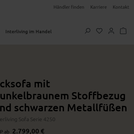
Händler finden
Karriere
Kontakt
Du hast 0 Prod
Interliving im Handel
cksofa mit
unkelbraunem Stoffbezug
nd schwarzen Metallfüßen
terliving Sofa Serie 4250
2.799,00 €
P ab