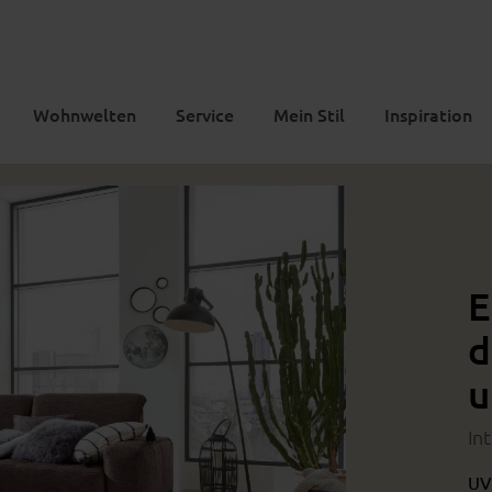
Wohnwelten
Service
Mein Stil
Inspiration
E
d
u
In
UV