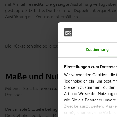
. Die gezeigte Ausführung verfügt übe
mit Armlehne rechts
. Die Ton-in-Ton-Doppelnaht ergänzt die
gesteppte Sitzfläche
Ausführung mit Kontrastnaht erhältlich.
Die Rückseiten sind bei dieser Variante nicht im Originalbez
Zustimmung
Einstellungen zum Datensc
Maße und Nutzung
Wir verwenden Cookies, die f
Technologien ein, um bestim
Mit einer
Sie dem zustimmen. Zu den I
Stellfläche von ca. 215 x 285 cm (TxL/B, von links 
Personen.
Art und Weise der Nutzung de
wie Sie als Besucher unsere 
Zwecke auszuwerten. Marketi
Die
. Dadurch kön
variable Sitztiefe beträgt ca. 56 bis 75 cm
ermöglichen es, eine Verbin
Die Sitzhöhe liegt bei ca. 44 cm, die Gesamthöhe bei ca. 85 