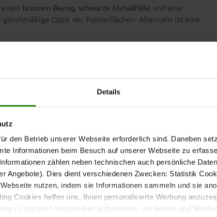
r einen
und eine
braunen Bezug, schwarze Metallfüße
 gleichmäßige Optik der Polsterflächen. Alternativ ist eine
ug ausgeführt.
Details
hutz
ür den Betrieb unserer Webseite erforderlich sind. Daneben se
mte Informationen beim Besuch auf unserer Webseite zu erfas
bietet das Ecksofa Sitzplätze für mehrere
nformationen zählen neben technischen auch persönliche Daten 
nach rechts)
r Angebote). Dies dient verschiedenen Zwecken: Statistik Cook
Webseite nutzen, indem sie Informationen sammeln und sie anony
ng Cookies helfen uns, Ihnen personalisierte Werbung anzuzei
nen unterschiedliche Sitzpositionen eingenommen werden.
dung zu sozialen Netzwerken aufzubauen, um Inhalte und Werbun
cm.