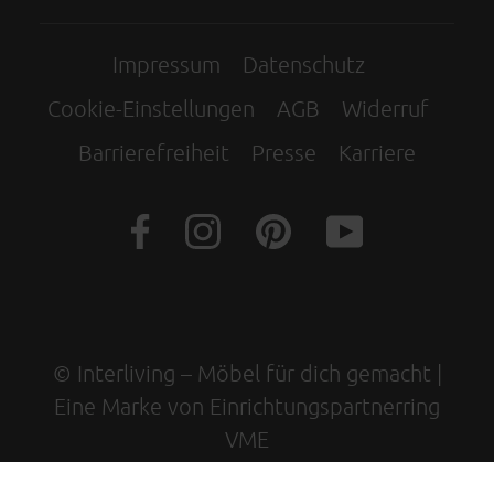
Impressum
Datenschutz
Cookie-Einstellungen
AGB
Widerruf
Barrierefreiheit
Presse
Karriere
© Interliving – Möbel für dich gemacht |
Eine Marke von Einrichtungspartnerring
VME