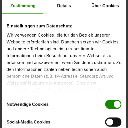
Das
verfügt über eine Glas-/Holztür, eine
Zustimmung
Details
Über Cookies
rechte Element
Seitenverglasung, drei Glasböden und einen Holzboden.
Mit ca. 45 x 216 x 40 cm (B/LxHxT) bietet die Vitrine Platz
Einstellungen zum Datenschutz
für dekorative Gegenstände und sorgt gleichzeitig für
eine offene und leichte Optik.
Wir verwenden Cookies, die für den Betrieb unserer
Webseite erforderlich sind. Daneben setzen wir Cookies
und andere Technologien ein, um bestimmte
Informationen beim Besuch auf unserer Webseite zu
erfassen und auszuwerten, wenn Sie dem zustimmen. Zu
Lowboards und
den Informationen zählen neben technischen auch
Eckelement für den
persönliche Daten (z.B. IP-Adresse; Standort; Art und
Weise der Nutzung der Angebote). Dies dient
Medienbereich
verschiedenen Zwecken: Statistik Cookies helfen uns zu
verstehen, wie Sie als Besucher unsere Webseite
Einwilligungsauswahl
Das
mit ca. 120 x 55 x 45 cm (B/LxHxT) verfügt
Lowboard
nutzen, indem sie Informationen sammeln und sie
Notwendige Cookies
über zwei innen geteilte Schubladen und bietet Platz für
anonymisiert für statistische Zwecke auszuwerten.
Fernseher bis ca. 86 Zoll sowie für Mediengeräte und
Marketing Cookies helfen uns, Ihnen personalisierte
Zubehör.
Social-Media Cookies
Werbung anzuzeigen. Social-Media-Cookies ermöglichen