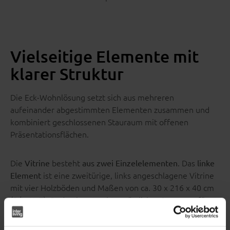
Vielseitige Elemente mit
klarer Struktur
Die Eck-Wohnlösung setzt sich aus mehreren
aufeinander abgestimmten Elementen zusammen und
kombiniert geschlossenen Stauraum mit offenen
Präsentationsflächen.
Die
besteht
. Das
Vitrine
aus zwei Einzelelementen
linke
ist eine zweitürige, links angeschlagene Vitrine
Element
mit vier Holzböden und Maßen von ca. 30 x 216 x 40 cm
(B/LxHxT). Dadurch entsteht zusätzlicher Stauraum für
Bücher, Geschirr oder weitere Wohnaccessoires.