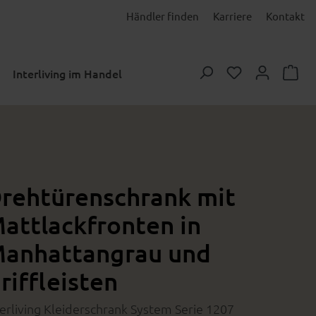
Händler finden
Karriere
Kontakt
Du hast 0 Prod
Interliving im Handel
rehtürenschrank mit
attlackfronten in
anhattangrau und
riffleisten
terliving Kleiderschrank System Serie 1207