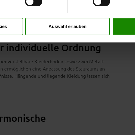
t mit Wirkung für die Zukunft widerrufen. Für weitere Informatione
s erhöht den Bedienkomfort und reduziert Geräusche im
er Impressum finden Sie
hier
.
ies
Auswahl erlauben
r individuelle Ordnung
sowie
henverstellbare Kleiderböden
zwei Metall-
en ermöglichen eine Anpassung des Stauraums an
nisse. Hängende und liegende Kleidung lassen sich
armonische