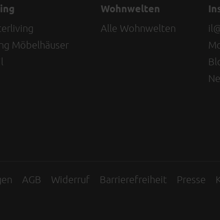
ving
Wohnwelten
In
erliving
Alle Wohnwelten
il
ving Möbelhäuser
Mo
l
Bl
Ne
gen
AGB
Widerruf
Barrierefreiheit
Presse
K