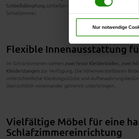
erteilte Einwilligung jederzei
schließen die Türen sanft und leise. Die
Schließdämpfung
Datenschutzhinweise
. Uns
Schlafzimmer.
Nur notwendige Cook
Flexible Innenausstattung fü
Im Schrankinneren stehen
,
zwei feste Kleiderböden
zwei hö
zur Verfügung. Die höhenverstellbaren Böd
Kleiderstangen
unterschiedliche Kleidungsstücke und Aufbewahrungsbedürf
übersichtlich voneinander getrennt unterbringen.
Vielfältige Möbel für eine h
Schlafzimmereinrichtung