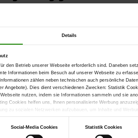
kombiniert eine geradlinige Optik mit funktionalen
rie 1207
sorgen für ein ruhiges und einheitliches
ngrauem Mattlack
Details
 sachliche Design und ermöglichen eine komfortable
hutz
ür den Betrieb unserer Webseite erforderlich sind. Daneben se
mte Informationen beim Besuch auf unserer Webseite zu erfas
leiderschrank viel Platz für Kleidung, Wäsche und weitere
nformationen zählen neben technischen auch persönliche Daten 
 strukturierte und übersichtliche Aufbewahrung im Alltag.
r Angebote). Dies dient verschiedenen Zwecken: Statistik Cook
Webseite nutzen, indem sie Informationen sammeln und sie anony
ng Cookies helfen uns, Ihnen personalisierte Werbung anzuzei
dung zu sozialen Netzwerken aufzubauen, um Inhalte und Werbun
 entscheiden, welche Kategorien sie neben den notwendigen Coo
dämpfung
wenn Sie nur notwendige Cookies zulassen wollen, oder auf „
Ein
Social-Media Cookies
Statistik Cookies
nverstanden sind. Über „
Einstellungen
“ können sie eine Auswahl 
auf den gesamten Schrankinhalt. Dank der integrierten