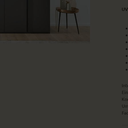
UV
Int
Ein
Kon
Um
Fac