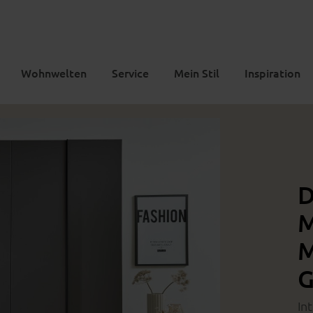
Wohnwelten
Service
Mein Stil
Inspiration
D
M
M
G
In