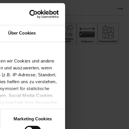
Downloads
Über Cookies
tzen wir Cookies und andere
sen und auszuwerten, wenn
(z.B. IP-Adresse; Standort;
ies helfen uns zu verstehen,
misiert für statistische
gen. Social-Media-Cookies
g innerhalb Ihrer Netzwerke
kies zulassen möchten.
verstanden
“, wenn Sie mit
Marketing Cookies
treffen. Sie können eine