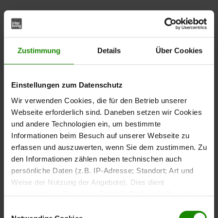
Der
aus der
Armlehnstuhl
Interliving Esszimmer Serie
bringt trendiges Design und hohen Sitzkomfort in
5605
dein Zuhause. Mit seinem
Zustimmung
Details
Über Cookies
muschelfarbenen
wirkt der bequem gepolsterte
Breitcordbezug
Schalensitz modern und einladend zugleich. Die weiche
Einstellungen zum Datenschutz
Haptik und die
machen diesen
ergonomische Form
zu einem gemütlichen Begleiter –
Armlehn-Polsterstuhl
Wir verwenden Cookies, die für den Betrieb unserer
egal ob beim Essen, Lesen oder entspannten
Webseite erforderlich sind. Daneben setzen wir Cookies
Zusammensitzen.
und andere Technologien ein, um bestimmte
Informationen beim Besuch auf unserer Webseite zu
erfassen und auszuwerten, wenn Sie dem zustimmen. Zu
Im Kontrast zum hellen Stoff steht das filigrane
den Informationen zählen neben technischen auch
, das dem
Stativgestell aus mattschwarzem Eisen
persönliche Daten (z.B. IP-Adresse; Standort; Art und
Schalenstuhl eine elegante Leichtigkeit verleiht. Als
Weise der Nutzung der Angebote). Dies dient
stilvoller
fügt er sich harmonisch
Armlehn-Vierfußstuhl
verschiedenen Zwecken: Statistik Cookies helfen uns zu
in moderne Wohn- und Essbereiche ein – ein echter
verstehen, wie Sie als Besucher unsere Webseite
Hingucker mit Funktion.
Einwilligungsauswahl
nutzen, indem sie Informationen sammeln und sie