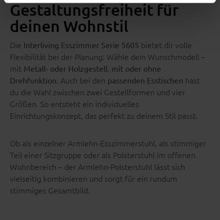
Gestaltungsfreiheit für
deinen Wohnstil
Die
bietet dir volle
Interliving Esszimmer Serie 5605
Flexibilität bei der Planung: Wähle dein Wunschmodell –
mit
,
Metall- oder Holzgestell
mit oder ohne
. Auch bei den
hast
Drehfunktion
passenden Esstischen
du die Wahl zwischen zwei Gestellformen und vier
Größen. So entsteht ein individuelles
Einrichtungskonzept, das perfekt zu deinem Stil passt.
Ob als einzelner Armlehn-Esszimmerstuhl, als stimmiger
Teil einer Sitzgruppe oder als Polsterstuhl im offenen
Wohnbereich – der Armlehn-Polsterstuhl lässt sich
vielseitig kombinieren und sorgt für ein rundum
stimmiges Gesamtbild.