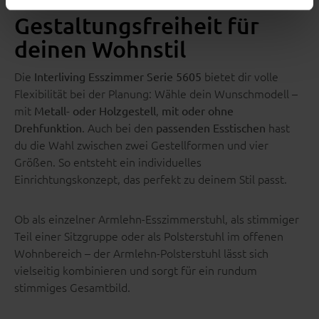
Gestaltungsfreiheit für
deinen Wohnstil
Die
bietet dir volle
Interliving Esszimmer Serie 5605
Flexibilität bei der Planung: Wähle dein Wunschmodell –
mit
,
Metall- oder Holzgestell
mit oder ohne
. Auch bei den
hast
Drehfunktion
passenden Esstischen
du die Wahl zwischen zwei Gestellformen und vier
Größen. So entsteht ein individuelles
Einrichtungskonzept, das perfekt zu deinem Stil passt.
Ob als einzelner Armlehn-Esszimmerstuhl, als stimmiger
Teil einer Sitzgruppe oder als Polsterstuhl im offenen
Wohnbereich – der Armlehn-Polsterstuhl lässt sich
vielseitig kombinieren und sorgt für ein rundum
stimmiges Gesamtbild.