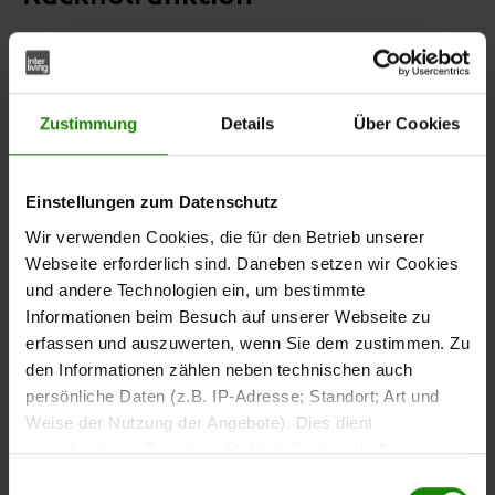
Der
aus der
Armlehnstuhl
Interliving Esszimmer Serie
Zustimmung
Details
Über Cookies
bringt trendiges Design und hohen Sitzkomfort in
5605
dein Zuhause. Mit seinem
cremeweißen Breitcordbezug
wirkt der bequem gepolsterte Schalensitz modern und
Einstellungen zum Datenschutz
einladend zugleich. Die weiche Haptik und die
Wir verwenden Cookies, die für den Betrieb unserer
machen diesen
ergonomische Form
Armlehn-
Webseite erforderlich sind. Daneben setzen wir Cookies
zu einem gemütlichen Begleiter – egal ob
Polsterstuhl
und andere Technologien ein, um bestimmte
beim Essen, Lesen oder entspannten Zusammensitzen.
Informationen beim Besuch auf unserer Webseite zu
erfassen und auszuwerten, wenn Sie dem zustimmen. Zu
Im Kontrast zum hellen Stoff steht das filigrane
den Informationen zählen neben technischen auch
, das dem
Stativgestell aus mattschwarzem Eisen
persönliche Daten (z.B. IP-Adresse; Standort; Art und
Schalenstuhl eine elegante Leichtigkeit verleiht. Als
Weise der Nutzung der Angebote). Dies dient
stilvoller
fügt er sich harmonisch
Armlehn-Vierfußstuhl
verschiedenen Zwecken: Statistik Cookies helfen uns zu
in moderne Wohn- und Essbereiche ein – ein echter
verstehen, wie Sie als Besucher unsere Webseite
Einwilligungsauswahl
Hingucker mit Funktion.