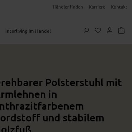
Händler finden
Karriere
Kontakt
Du hast 0 Prod
Interliving im Handel
rehbarer Polsterstuhl mit
rmlehnen in
nthrazitfarbenem
ordstoff und stabilem
olzfuß