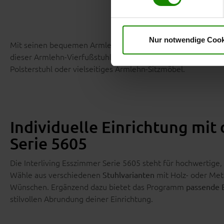
Datenschutzhinweise
. Uns
Nur notwendige Cook
Mit seinen bequemen Armlehnen, dem komfortabel gepolstert
dieser Armlehn-Vierfußstuhl nicht nur ein ästhetisches, sond
Polsterstuhl oder vielseitiges Armlehn-Sitzmöbel.
Individuelle Einrichtung mit
Serie 5605
Die Interliving Esszimmer Serie 5605 steht für hochwertige, 
Wähle aus verschiedenen
mit Holz- oder Met
Stuhlvarianten
Wünschen. Ergänzend dazu bietet das Programm
passende E
stilvollen Abrundung deiner Einrichtung.