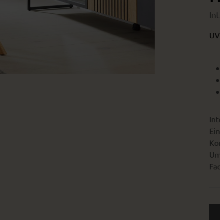
In
UV
Int
Ein
Kon
Um
Fac