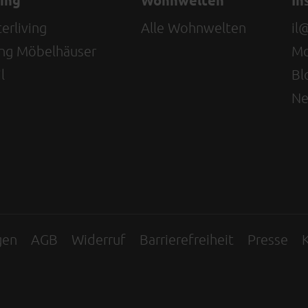
ving
Wohnwelten
In
erliving
Alle Wohnwelten
il
ving Möbelhäuser
Mo
l
Bl
Ne
gen
AGB
Widerruf
Barrierefreiheit
Presse
K