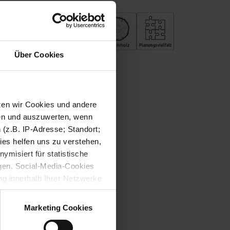
Über Cookies
tzen wir Cookies und andere
sen und auszuwerten, wenn
(z.B. IP-Adresse; Standort;
ies helfen uns zu verstehen,
misiert für statistische
gen. Social-Media-Cookies
g innerhalb Ihrer Netzwerke
kies zulassen möchten.
verstanden
“, wenn Sie mit
Marketing Cookies
treffen. Sie können eine
n lesen Sie bitte unsere