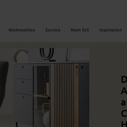
Wohnwelten
Service
Mein Stil
Inspiration
D
A
a
C
H