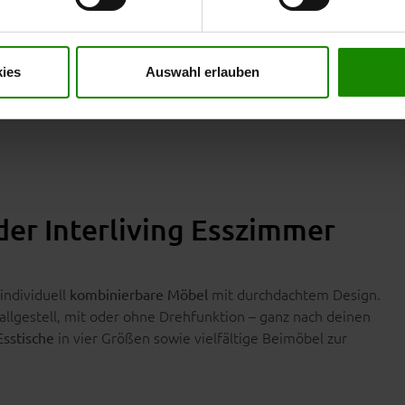
er Impressum finden Sie
hier
.
ies
Auswahl erlauben
en Schalensitz und der stabilen Holzkonstruktion ist
ern auch ein funktionales Highlight – als Esszimmerstuhl,
 der Interliving Esszimmer
individuell
mit durchdachtem Design.
kombinierbare Möbel
allgestell, mit oder ohne Drehfunktion – ganz nach deinen
in vier Größen sowie vielfältige Beimöbel zur
sstische