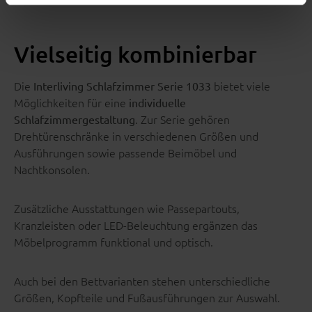
Vielseitig kombinierbar
Die
bietet viele
Interliving Schlafzimmer Serie 1033
Möglichkeiten für eine
individuelle
. Zur Serie gehören
Schlafzimmergestaltung
Drehtürenschränke in verschiedenen Größen und
Ausführungen sowie passende Beimöbel und
Nachtkonsolen.
Zusätzliche Ausstattungen wie Passepartouts,
Kranzleisten oder LED-Beleuchtung ergänzen das
Möbelprogramm funktional und optisch.
Auch bei den Bettvarianten stehen unterschiedliche
Größen, Kopfteile und Fußausführungen zur Auswahl.