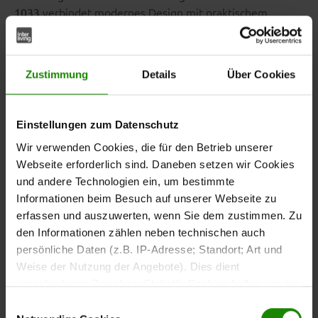
verbindet modernes Design mit praktischem
1033
Komfort für deinen Alltag.
und eine
Weiße Oberflächen
sorgen für eine helle und
weiße Glaseinlage im Kopfteil
ruhige Schlafzimmergestaltung.
Schieferfarbene Metall-
Zustimmung
Details
Über Cookies
setzen dezente Kontraste und geben dem
Winkelfüße
Bett einen stabilen Stand.
Einstellungen zum Datenschutz
Wir verwenden Cookies, die für den Betrieb unserer
Webseite erforderlich sind. Daneben setzen wir Cookies
Viel Platz und angenehmer
und andere Technologien ein, um bestimmte
Komfort
Informationen beim Besuch auf unserer Webseite zu
erfassen und auszuwerten, wenn Sie dem zustimmen. Zu
den Informationen zählen neben technischen auch
Mit einer
bietet
Liegefläche von ca. 180 x 200 cm (BxL)
persönliche Daten (z.B. IP-Adresse; Standort; Art und
das Bett viel Platz für zwei Personen. Die Gesamtmaße
Weise der Nutzung der Angebote). Dies dient
betragen ca. 189 x 97 x 209 cm (BxHxL).
verschiedenen Zwecken: Statistik Cookies helfen uns zu
verstehen, wie Sie als Besucher unsere Webseite
Einwilligungsauswahl
Die
Bettseiten- und Fußteilhöhe von ca. 48 cm
nutzen, indem sie Informationen sammeln und sie