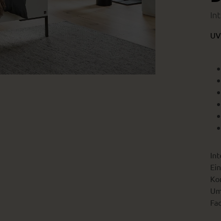
In
UV
Int
Ein
Kon
Um
Fac