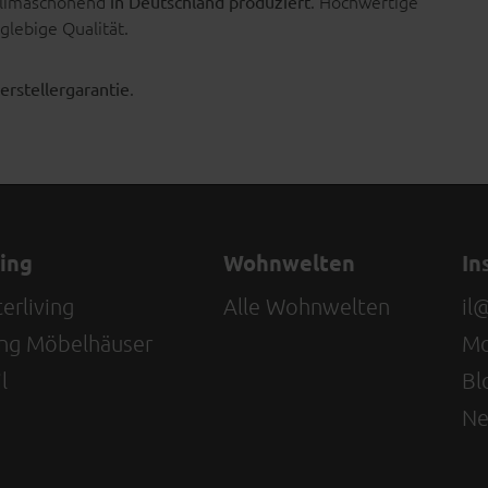
 klimaschonend
. Hochwertige
in Deutschland produziert
glebige Qualität.
.
erstellergarantie
ving
Wohnwelten
In
erliving
Alle Wohnwelten
il
ving Möbelhäuser
Mo
l
Bl
Ne