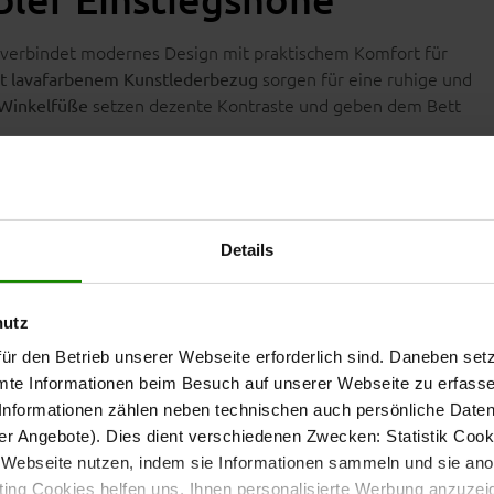
verbindet modernes Design mit praktischem Komfort für
sorgen für eine ruhige und
it lavafarbenem Kunstlederbezug
setzen dezente Kontraste und geben dem Bett
-Winkelfüße
Komfort
Details
 Bett viel Platz für zwei Personen. Die Gesamtmaße betragen
hutz
ür den Betrieb unserer Webseite erforderlich sind. Daneben se
mte Informationen beim Besuch auf unserer Webseite zu erfas
as Ein- und Aussteigen und sorgt für zusätzlichen Komfort im
nformationen zählen neben technischen auch persönliche Daten 
r Angebote). Dies dient verschiedenen Zwecken: Statistik Cook
Webseite nutzen, indem sie Informationen sammeln und sie anony
ng Cookies helfen uns, Ihnen personalisierte Werbung anzuzei