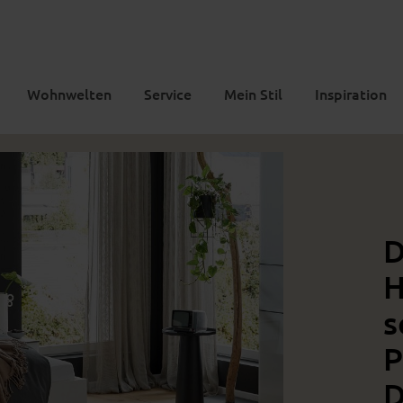
Wohnwelten
Service
Mein Stil
Inspiration
D
H
s
P
D