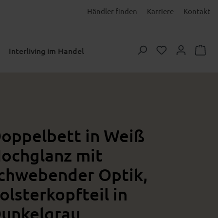
Händler finden
Karriere
Kontakt
Du hast 0 Prod
Interliving im Handel
oppelbett in Weiß
ochglanz mit
chwebender Optik,
olsterkopfteil in
unkelgrau