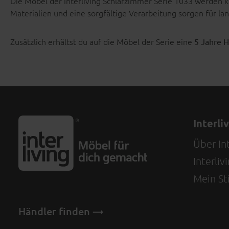
Die Möbel der Interliving Schlafzimmer Serie 1033 werden
Materialien und eine sorgfältige Verarbeitung sorgen für lan
Zusätzlich erhältst du auf die Möbel der Serie eine
5 Jahre H
Interli
Über Int
Interli
Mein Sti
Händler finden