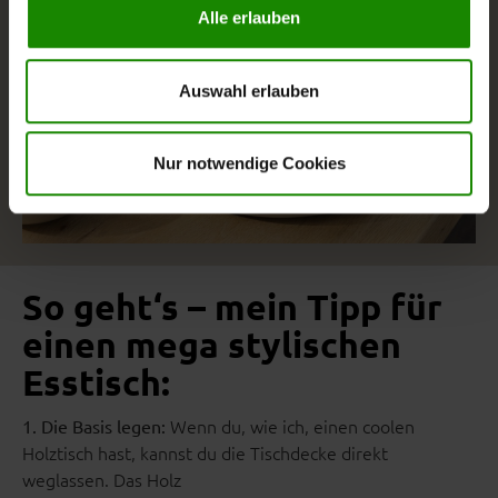
einverstanden sind. Über „
Einstellungen
“ können sie eine
Alle erlauben
Auswahl treffen. Sie können eine erteilte Einwilligung
jederzeit mit Wirkung für die Zukunft widerrufen. Für
weitere Informationen lesen Sie bitte unsere
Auswahl erlauben
Datenschutzhinweise
. Unser Impressum finden Sie
hier
.
Nur notwendige Cookies
So geht‘s – mein Tipp für
einen mega stylischen
Esstisch:
Wenn du, wie ich, einen coolen
1. Die Basis legen:
Holztisch hast, kannst du die Tischdecke direkt
weglassen. Das Holz