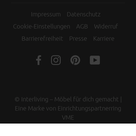
Impressum
Datenschutz
Cookie-Einstellungen
AGB
Widerruf
Barrierefreiheit
Presse
Karriere
© Interliving – Möbel für dich gemacht |
Eine Marke von Einrichtungspartnerring
VME