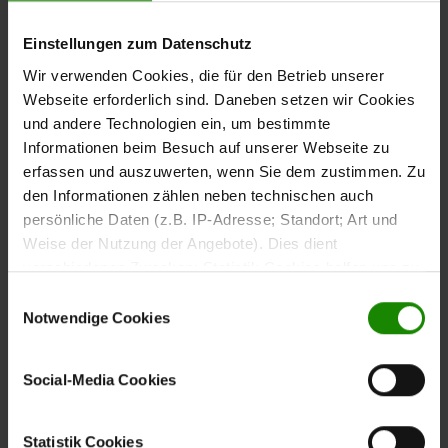
Edle Materialien mit
Einstellungen zum Datenschutz
luxuriöser Wirkung
Wir verwenden Cookies, die für den Betrieb unserer
Webseite erforderlich sind. Daneben setzen wir Cookies
Die
und andere Technologien ein, um bestimmte
Keramikplatte in Emperador-Marmor-Nachbildung
verleiht dem Tisch eine außergewöhnlich edle, zeitlose
Informationen beim Besuch auf unserer Webseite zu
Optik. Die feine
und der warme Farbton
erfassen und auszuwerten, wenn Sie dem zustimmen. Zu
Maserung
schaffen eine luxuriöse Anmutung, während das Material
den Informationen zählen neben technischen auch
pflegeleicht, robust und alltagstauglich bleibt. Durch die
persönliche Daten (z.B. IP-Adresse; Standort; Art und
Verklebung mit einer klaren Glasplatte entsteht eine
Weise der Nutzung der Angebote). Dies dient
faszinierende Tiefenwirkung, die dem Tisch Leichtigkeit
verschiedenen Zwecken: Statistik Cookies helfen uns zu
und Transparenz verleiht. Die
verstehen, wie Sie als Besucher unsere Webseite
mattschwarz lackierte
Einwilligungsauswahl
und die
runden das
nutzen, indem sie Informationen sammeln und sie
Stahlplatte
Edelstahl-Distanzstücke
Notwendige Cookies
Design harmonisch ab und setzen stilvolle Akzente im
anonymisiert für statistische Zwecke auszuwerten.
modernen Wohnambiente.
Marketing Cookies helfen uns, Ihnen personalisierte
Social-Media Cookies
Werbung anzuzeigen. Social-Media-Cookies ermöglichen
es, eine Verbindung zu sozialen Netzwerken aufzubauen,
um Inhalte und Werbung innerhalb Ihrer Netzwerke
Statistik Cookies