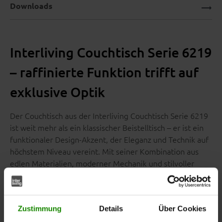
Downloads
Interliving Couchtisch Serie 6219
– raffinierte Funktion trifft auf
exklusive Optik
Der Couchtisch aus der Interliving Couchtisch Serie 6219
ist weit mehr als ein klassischer Beistelltisch – er ist ein
funktionaler Design-Akzent, der Eleganz und Technik auf
höchstem Niveau vereint. Mit seiner Kombination aus
edlen Materialien, moderner Mechanik und stilvoller
Ausstrahlung wird er zum Highlight in jedem
anspruchsvoll gestalteten Wohnraum.
Zustimmung
Details
Über Cookies